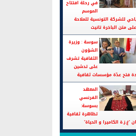
في رحلة افتتاح
الموسم
احي للشركة التونسية للملاحة
سوسة : وزيرة
الشؤون
الثقافية تشرف
على تدشين
دة فتح عدّة مؤسسات ثقافية
المعهد
الفرنسي
بسوسة:
تظاهرة ثقافية
ن "غ.ز.ة الكاميرا و الحياة"