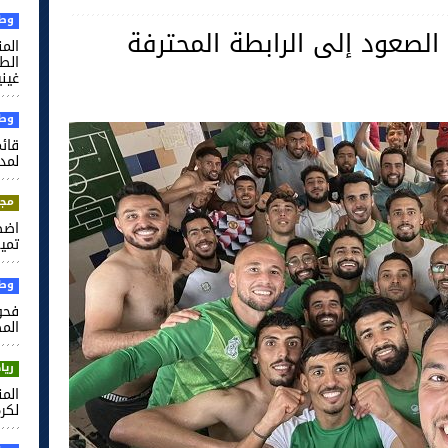
وطن
صعود إلى الرابطة المحترفة
الم
غيني
وطن
قائم
لمدر
مجت
اضط
تميم
وطن
فحو
الم
ريا
لكرة