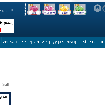
الخميس 6 أوت 2026 22:12:20
إستماع
R
الرئيسية
أخبار
رياضة
معرض
راديو
فيديو
صور
تسجيلات
الأكثر