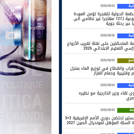
ية
2026/08/04
نظمة الدولية للهجرة تؤمن العودة
الطوعية لـ127 مهاجرا غير نظامي الى
ا عبر رحلة جوية
ية
2026/08/06
ة المتحصّلين على نقلة تقريب الأزواج
ّسي التعليم الابتدائي 2026
مع
2026/08/04
راب وانقطاع في توزيع الماء بمنزل
 وقليبية وحمام الغزاز
ية
2026/08/04
ى لقاء وزير الخارجية مع نظيره
صري
ضة
2026/08/04
المنستير تحتضن دوري الأمم الإفريقية 3×3
 السلة المؤهل لمونديال الصين 2027