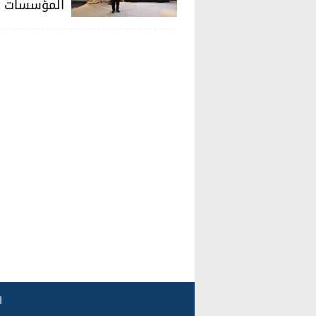
المؤسسات ا
ا