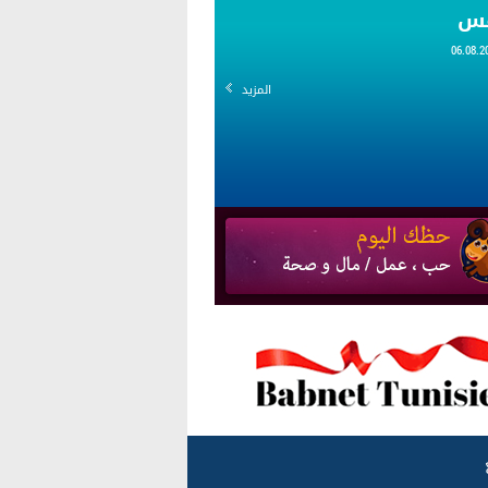
قس
المزيد