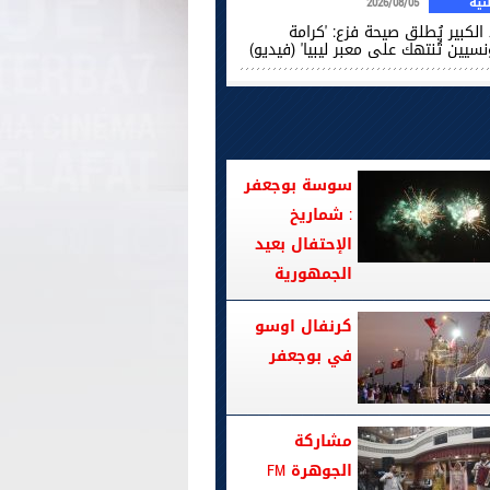
ية
2026/08/05
الكبير يُطلق صيحة فزع: 'كرامة
نسيين تُنتهك على معبر ليبيا' (فيديو)
سوسة بوجعفر
: شماريخ
الإحتفال بعيد
الجمهورية
كرنفال اوسو
في بوجعفر
مشاركة
الجوهرة FM