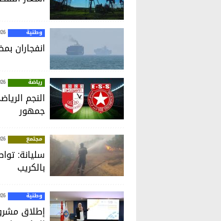
وطنية
026
انفجاران بم
رياضة
026
النجم الريا
جمهور
مجتمع
026
سليانة: توا
بالكريب
وطنية
026
إطلاق مشروع