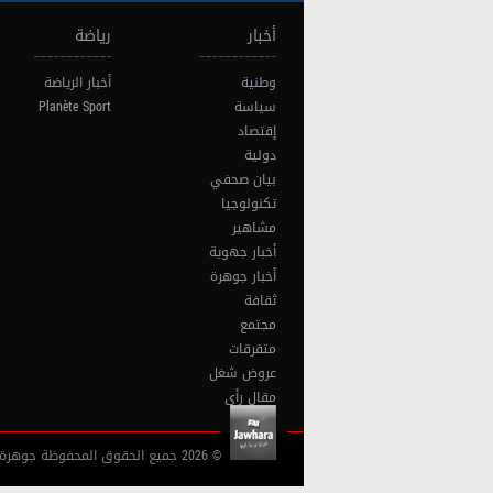
أخبار
رياضة
وطنية
أخبار الرياضة
سياسة
Planète Sport
إقتصاد
دولية
بيان صحفي
تكنولوجيا
مشاهير
أخبار جهوية
أخبار جوهرة
ثقافة
مجتمع
متفرقات
عروض شغل
مقال رأي
© 2026 جميع الحقوق المحفوظة جوهرة أف آم تونس |