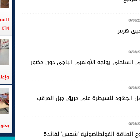
السي
06/08/2
CTN على متن الباخرة تانيت
ضيق هرمز
06/08/2
ضي الساحلي يواجه الأولمبي الباجي دون حضور
وإعا
06/08/2
صل الجهود للسيطرة على حريق جبل المرقب
06/08/2
بعنوا
 الطاقة الفولطاضوئية 'شمس' لفائدة