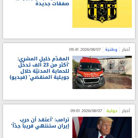
صفقات جديدة
أخبار
وطنية
2026/08/07 09:41
المقدّم خليل المشري:
'أكثر من 23 ألف تدخّل
للحماية المدنيّة خلال
جويلية المنقضي' (فيديو)
أخبار
دولية
2026/08/07 09:01
ترامب: 'أعتقد أن حرب
إيران ستنتهي قريباً جدّاً'