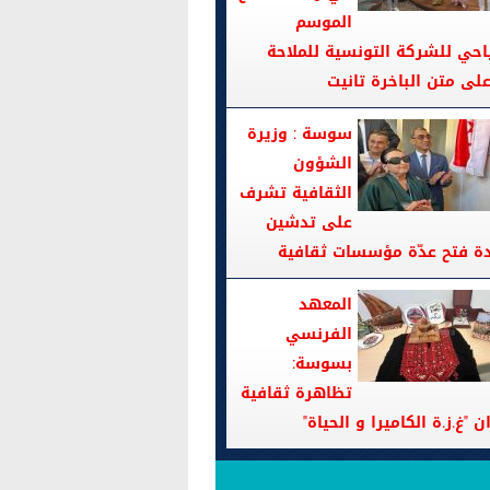
الموسم
احي للشركة التونسية للملاحة
سوسة : وزيرة
الشؤون
الثقافية تشرف
على تدشين
دة فتح عدّة مؤسسات ثقافية
المعهد
الفرنسي
بسوسة:
تظاهرة ثقافية
ن "غ.ز.ة الكاميرا و الحياة"