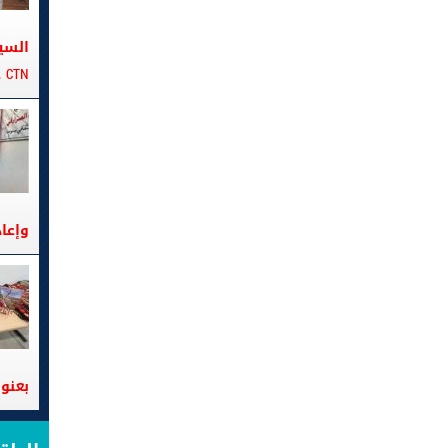
السي
CTN على متن الباخرة تانيت
وإعا
بعنوا