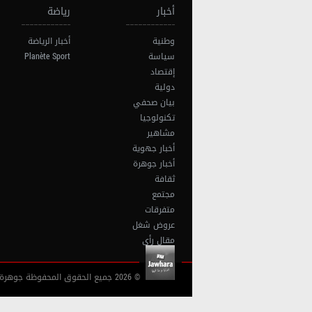
أخبار
رياضة
وطنية
أخبار الرياضة
سياسة
Planète Sport
إقتصاد
دولية
بيان صحفي
تكنولوجيا
مشاهير
أخبار جهوية
أخبار جوهرة
ثقافة
مجتمع
متفرقات
عروض شغل
مقال رأي
© 2026 جميع الحقوق المحفوظة جوهرة أف آم تونس |