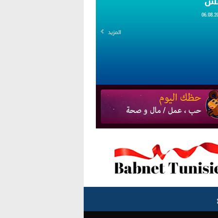
قس
المزيد