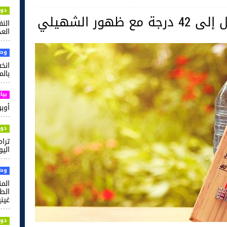
دول
هور الشهيلي
الن
العدل
وطن
بالم
بيا
أوبو ت
دول
ترام
اليو
وطن
الم
غيني
دول