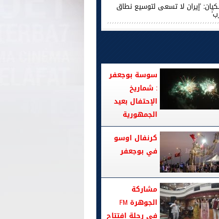
كيان: 'إيران لا تسعى لتوسيع نطاق
ب'
سوسة بوجعفر
: شماريخ
الإحتفال بعيد
الجمهورية
كرنفال اوسو
في بوجعفر
مشاركة
الجوهرة FM
في رحلة افتتاح