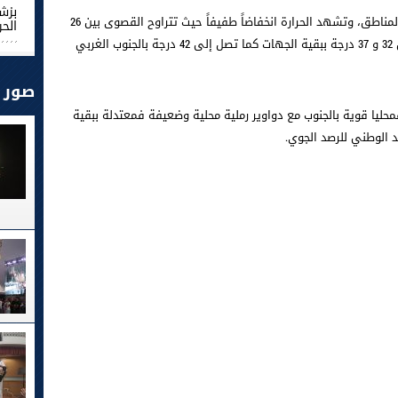
بزش
يكون الطقس صافياً إلى قليل السحب بأغلب المناطق، وتشهد الحرارة انخفاضاً طفيفاً حيث تتراوح القصوى بين 26
الحر
و31 درجة بالمناطق الساحلية والمرتفعات وبين 32 و 37 درجة ببقية الجهات كما تصل إلى 42 درجة بالجنوب الغربي
صور
ليا قوية بالجنوب مع دواوير رملية محلية وضعيفة فمعتدلة ببقية
الوطني للرصد الجوي.