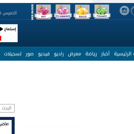
الخميس 6 أوت 2026 04:41:43
إستماع
R
الرئيسية
أخبار
رياضة
معرض
راديو
فيديو
صور
تسجيلات
الأكثر