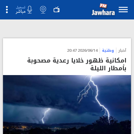
">
أخبار
وطنية
2026/06/14 20:47
امكانية ظهور خلايا رعدية مصحوبة
بأمطار الليلة