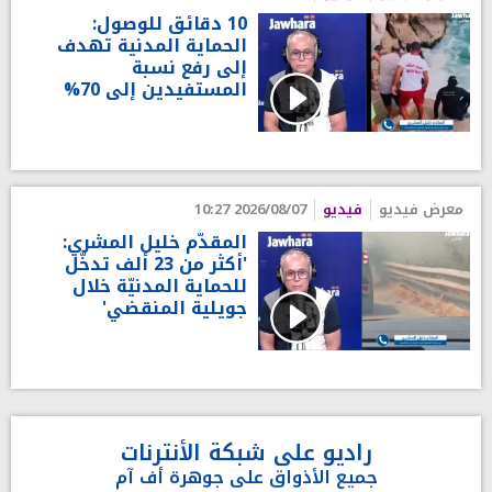
10 دقائق للوصول:
الحماية المدنية تهدف
إلى رفع نسبة
المستفيدين إلى 70%
معرض فيديو
فيديو
2026/08/07 10:27
المقدّم خليل المشري:
'أكثر من 23 ألف تدخّل
للحماية المدنيّة خلال
جويلية المنقضي'
راديو على شبكة الأنترنات
جميع الأذواق على جوهرة أف آم