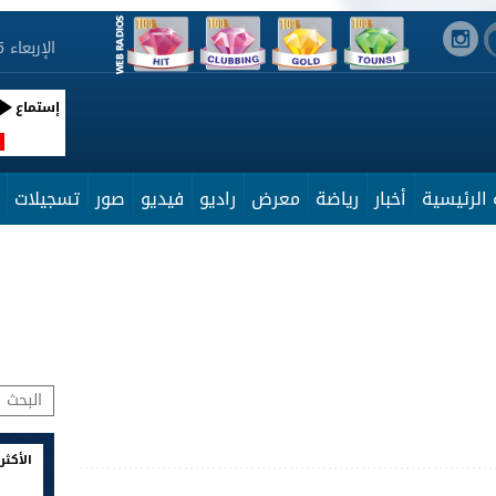
الإربعاء 5 أوت 2026 21:53:36
إستماع
R
الرئيسية
أخبار
رياضة
معرض
راديو
فيديو
صور
تسجيلات
الأكثر