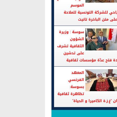
الموسم
احي للشركة التونسية للملاحة
سوسة : وزيرة
الشؤون
الثقافية تشرف
على تدشين
دة فتح عدّة مؤسسات ثقافية
المعهد
الفرنسي
بسوسة:
تظاهرة ثقافية
ن "غ.ز.ة الكاميرا و الحياة"