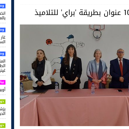
وطن
بالم
وطن
غار 
السل
وطن
الم
غيني
بيا
أوبو ت
دول
بزش
الحر
دول