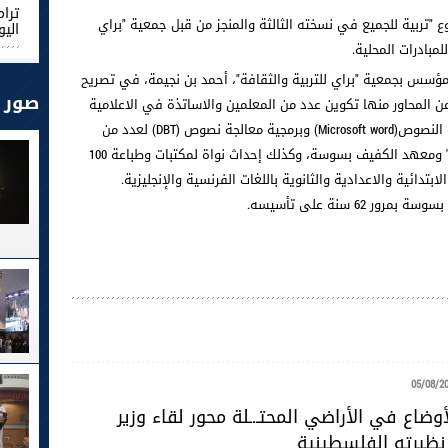
ترام
ربية للجميع في نسخته الثالثة والمنجز من قبل جمعية "براي
اليو
مبادرات المحلية.
سس بجمعية "براي للتربية والثقافة"، أحمد بن نجيمة، في تصريح
صور
من المحاور منها تكوين عدد من المعلمين والاساتذة في الاعلامية
الموجهة للكفيف وذلك بتدريبهم على معالجة النصوص(Microsoft word) وبرمجية معالجة نصوص (DBT) لعدد من
الأساتذة والمعلمين بالمدرسة الابتدائية "النور" ومعهد الكفيف بسوسة، وكذلك إحداث نواة لمكتبات وطباعة 100
بتدائية والاعدادية والثانوية باللغات الفرنسية والإنجليزية.
6 سنة على تأسيسه.
05/08/2
ضاع في الأراضي المحتـ.ـلة محور لقاء وزير
 نظيرته الفلسطينية