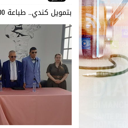
بتمويل كندي.. طباعة 100 عنوان بطريقة 'براي' للتلاميذ