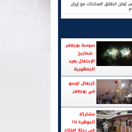
ب يُعلن انطلاق المحادثات مع إيران
م
سوسة بوجعفر
: شماريخ
الإحتفال بعيد
الجمهورية
كرنفال اوسو
في بوجعفر
مشاركة
الجوهرة FM
في رحلة افتتاح