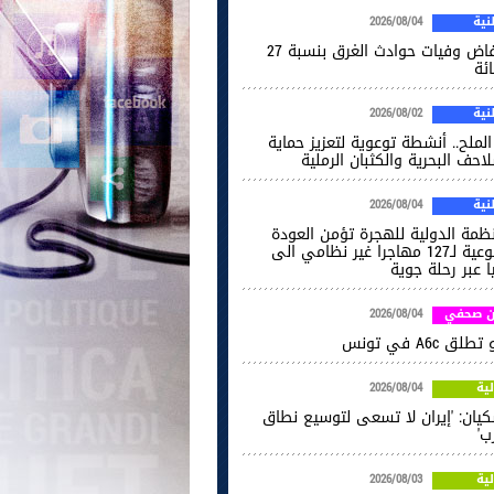
ية
2026/08/04
انخفاض وفيات حوادث الغرق بنسبة 27
ائة
ية
2026/08/02
الملح.. أنشطة توعوية لتعزيز حماية
احف البحرية والكثبان الرملية
ية
2026/08/04
نظمة الدولية للهجرة تؤمن العودة
الطوعية لـ127 مهاجرا غير نظامي الى
ا عبر رحلة جوية
ن صحفي
2026/08/04
طلق A6c في تونس
ية
2026/08/04
كيان: 'إيران لا تسعى لتوسيع نطاق
ب'
ية
2026/08/03