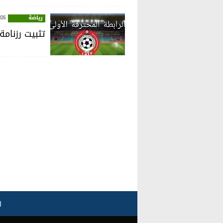
رياضة
026
تثبيت رزنامة
ا