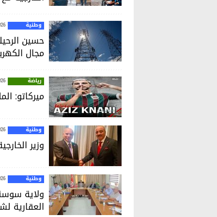
وطنية
026
حسين الرحيل
مجال الكهربا
رياضة
026
ميركاتو: الم
وطنية
026
وزير الخارجي
وطنية
026
ولاية سوسة:
العقارية لش