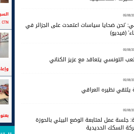
السي
05/08/2
CTN على متن الباخرة تانيت
ي: 'نحن ضحايا سياسات اعتمدت على الجزائر في
ء' (فيديو)
05/08/2
لعب التونسي يتعاقد مع عزيز الكناني
وإعا
05/08/2
ة يلتقي نظيره العراقي
05/08/2
بعنوا
 جلسة عمل لمتابعة الوضع البيئي بالحوزة
ركة السكك الحديدية