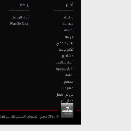
أخبار
رياضة
وطنية
أخبار الرياضة
سياسة
Planète Sport
إقتصاد
دولية
بيان صحفي
تكنولوجيا
مشاهير
أخبار جهوية
أخبار جوهرة
ثقافة
مجتمع
متفرقات
عروض شغل
مقال رأي
© 2026 جميع الحقوق المحفوظة جوهرة أف آم تونس |