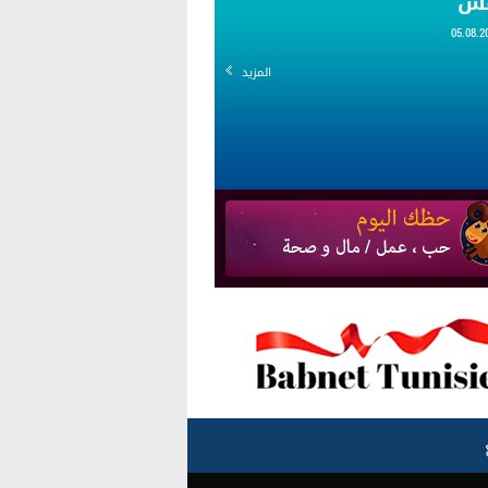
قس
المزيد