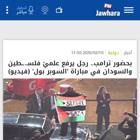
أخبار
دولية
2025/02/10 11:50
بحضور ترامب.. رجل يرفع علميْ فلسـ.ـطين
والسودان في مباراة 'السوبر بول' (فيديو)