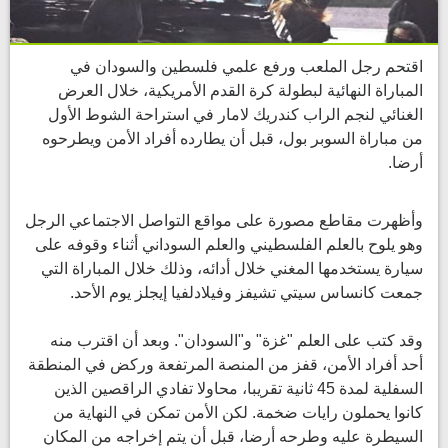
اقتحم رجل الملعب ورفع علمي فلسطين والسودان في
المباراة النهائية لبطولة كرة القدم الأمريكية، خلال العرض
الغنائي لنجم الراب كندريك لامار في استراحة الشوط الأول
من مباراة السوبر بول، قبل أن يطارده أفراد الأمن ويطرحوه
أرضا.
وأظهرت مقاطع مصورة على مواقع التواصل الاجتماعي الرجل
وهو يلوح بالعلم الفلسطيني والعلم السوداني أثناء وقوفه على
سيارة يستخدمها المغني خلال أدائه، وذلك خلال المباراة التي
جمعت كانساس سيتي تشيفز وفيلادلفيا إيجلز يوم الأحد.
وقد كتب على العلم "غزة" و"السودان". وبعد أن اقترب منه
أحد أفراد الأمن، قفز من المنصة المرتفعة وركض في المنطقة
السفلية لمدة 45 ثانية تقريبا، محاولا تفادي الراقصين الذين
كانوا يحملون رايات ضخمة. لكن الأمن تمكن في النهاية من
السيطرة عليه وطرحه أرضا، قبل أن يتم إخراجه من المكان