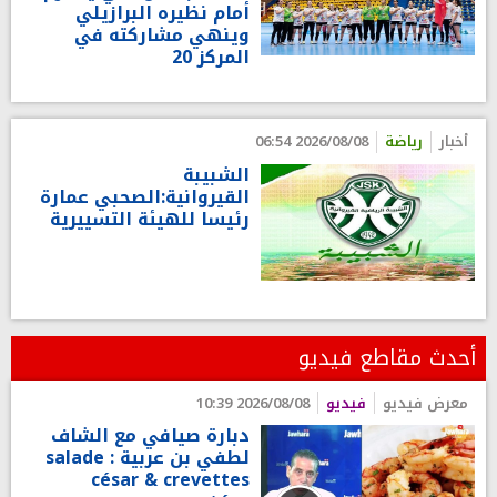
أمام نظيره البرازيلي
وينهي مشاركته في
المركز 20
أخبار
رياضة
2026/08/08 06:54
الشبيبة
القيروانية:الصحبي عمارة
رئيسا للهيئة التسييرية
أحدث مقاطع فيديو
معرض فيديو
فيديو
2026/08/08 10:39
دبارة صيافي مع الشاف
لطفي بن عربية : salade
césar & crevettes