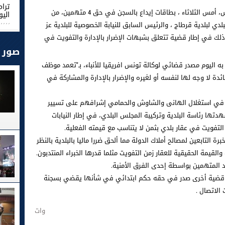
ترام
أصدرت دائرة الاتهام بمحكمة الاستئناف بتونس، أمس الثلاثاء ، بطاقات إيداع بالسجن في حق 4 متهمين، من
اليو
لدي لبلدية قرطاج ، والرئيس السابق للنيابة الخصوصية للبلدية عز
ذلك في إطار قضية تتعلق بشبهات الإضرار بالإدارة والتفويت في
صور
ه اليوم مصدر قضائي لوكالة تونس افريقيا للأنباء، بـ"تعمد موظف
 لا وجه لها لنفسه أو لغيره والإضرار بالإدارة والمشاركة في
 في استغلال الهانى والشاوش والحمامي إشرافهم على تسيير
تها رئاسة البلدية وتركيبة المجلس البلدي، في إطار النيابات
لتفويت في عقار بلدي بثمن لا يتناسب مع قيمته الفعلية.
برة التابعين لمصالح أملاك الدولة مما ألحق ضررا ماليا بالبلدية بالنظر
القيمة الحقيقية للعقار زمن التفويت مثلما قدرها الخبراء المنتدبون.
ضد المتهمين بواسطة إحدى الفرق الأمنية.
ي قضية أخرى صدر في حقه حكم ابتدائي في شأنها يقضي بسجنة
الاتصال .
وات