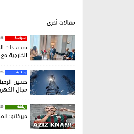
مقالات أخرى
سياسة
026
مستجدات الأو
الخارجية مع
وطنية
026
حسين الرحيل
مجال الكهربا
رياضة
026
ميركاتو: الم