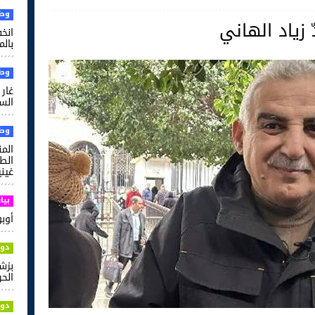
وطن
زياد الهاني
بالم
وطن
غار 
السل
وطن
الم
غيني
بيا
أوبو ت
دول
بزش
الحر
دول