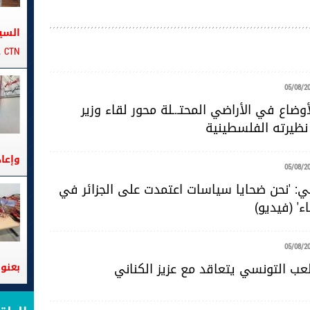
السي
CTN على متن الباخرة تانيت
05/08/2
ضاع في الأراضي المحتـ.ـلة محور لقاء وزير
 نظيرته الفلسطينية
وإعا
05/08/2
ي: 'نحن ضحايا سياسات اعتمدت على الجزائر في
ء' (فيديو)
05/08/2
لعب التونسي يتعاقد مع عزيز الكناني
بعنوا