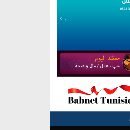
قس
المزيد