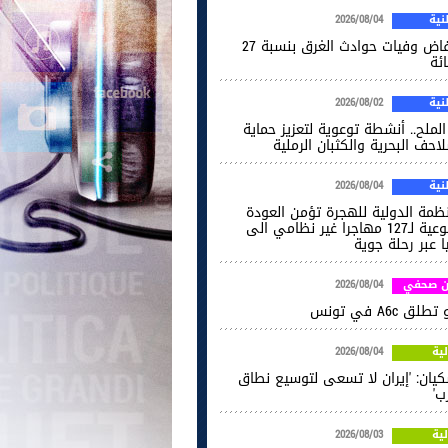
ية
2026/08/04
انخفاض وفيات حوادث الغرق بنسبة 27
ائة
ية
2026/08/02
الملح.. أنشطة توعوية لتعزيز حماية
احف البحرية والكثبان الرملية
ية
2026/08/04
نظمة الدولية للهجرة تؤمن العودة
الطوعية لـ127 مهاجرا غير نظامي الى
ا عبر رحلة جوية
ن صحفي
2026/08/04
طلق A6c في تونس
ية
2026/08/04
كيان: 'إيران لا تسعى لتوسيع نطاق
ب'
ية
2026/08/03