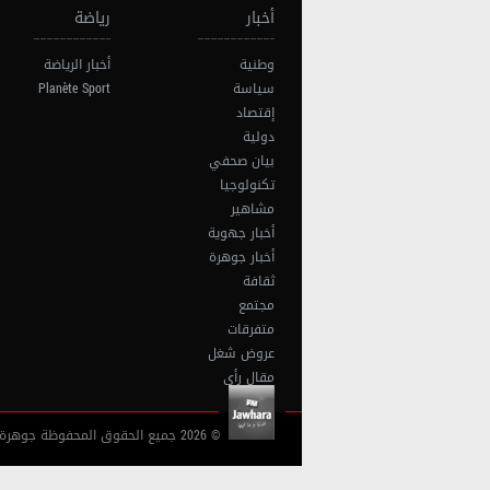
أخبار
رياضة
وطنية
أخبار الرياضة
سياسة
Planète Sport
إقتصاد
دولية
بيان صحفي
تكنولوجيا
مشاهير
أخبار جهوية
أخبار جوهرة
ثقافة
مجتمع
متفرقات
عروض شغل
مقال رأي
© 2026 جميع الحقوق المحفوظة جوهرة أف آم تونس |