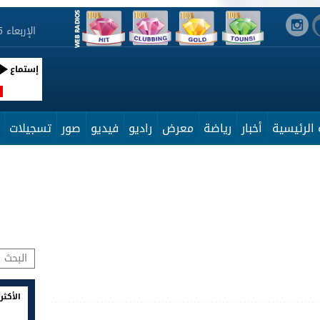
الإربعاء 5 أوت 2026 21:53:18
إستماع
R
الرئيسية
أخبار
رياضة
معرض
راديو
فيديو
صور
تسجيلات
الأكثر