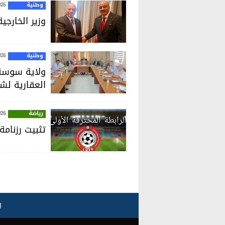
وطنية
026
وزير الخارجي
وطنية
026
ولاية سوسة:
العقارية لش
رياضة
026
تثبيت رزنامة
ا