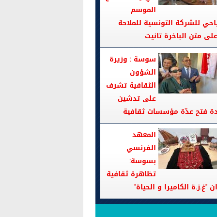
الموسم
احي للشركة التونسية للملاحة
سوسة : وزيرة
الشؤون
الثقافية تشرف
على تدشين
دة فتح عدّة مؤسسات ثقافية
المعهد
الفرنسي
بسوسة:
تظاهرة ثقافية
ن "غ.ز.ة الكاميرا و الحياة"