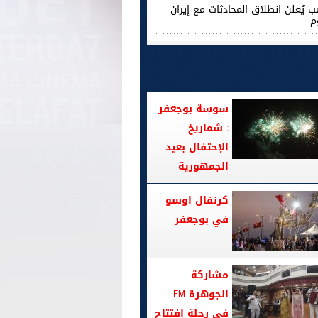
ب يُعلن انطلاق المحادثات مع إيران
م
سوسة بوجعفر
: شماريخ
الإحتفال بعيد
الجمهورية
كرنفال اوسو
في بوجعفر
مشاركة
الجوهرة FM
في رحلة افتتاح