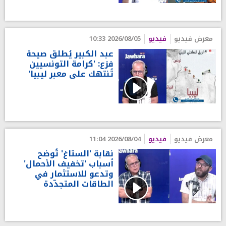
معرض فيديو
فيديو
2026/08/05 10:33
عبد الكبير يُطلق صيحة
فزع: 'كرامة التونسيين
تُنتهك على معبر ليبيا'
معرض فيديو
فيديو
2026/08/04 11:04
نقابة 'الستاغ' تُوضح
أسباب 'تخفيف الأحمال'
وتدعو للاستثمار في
الطاقات المتجدّدة