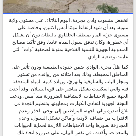
انخفض منسوب وادي مجردة، اليوم الثلاثاء، على مستوى ولاية
منوبة، بعد أن شهد ارتفاعا مهمّا أمس الاثنين، وخاصة على
مستوى جزئه المار بمنطقة الحلفاوي بالبطان دون أن يشكل
أي خطورة، وكان تدفق سيول المياه عاديا، وفق تأكيد مصالح
المندوبية الجهوية للتنمية الفلاحية بمنوبة لصحفية "وات" التي
عاينت وضعية الوادي.
كما ظلّ مجرى الوادي ضمن حدوده الطبيعية ودون تأثير على
المناطق المحيطة، وذلك بعد امتلائه من روافده من تستور
ومجاز الباب والسلوقية والهريّ، وزيادة كمية المياه المتدفقة
فيه والتي انعكست بشكل مباشر على قوة السيلان. وقد أخذت
الجهة جميع الاحتياطات الاستباقية الضرورية منذ أمس، ودعت
اللجنة الجهوية لتفادي الكوارث ومجابهتها وتنظيم النجدة في
بلاغ أصدره والي الجهة، المواطنين إلى توخي الحذر وعدم
الاقتراب من ضفاف الأودية وأماكن تشكل السيول، وعدم
المجازفة بعبورها وأخذ الاحتياطات اللازمة لحماية الحيوانات
والمعدات. وأكدت، في نفس البيان، على ضرورة اتخاذ تلك