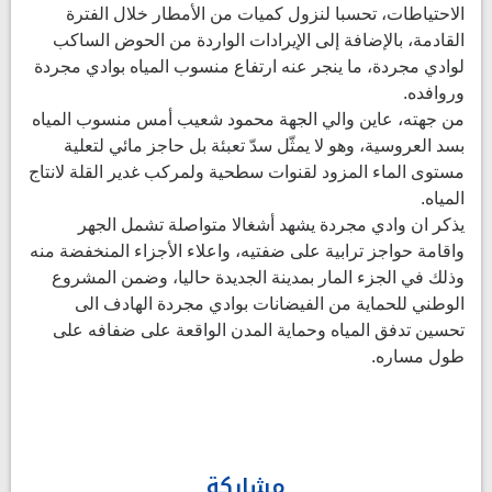
الاحتياطات، تحسبا لنزول كميات من الأمطار خلال الفترة
القادمة، بالإضافة إلى الإيرادات الواردة من الحوض الساكب
لوادي مجردة، ما ينجر عنه ارتفاع منسوب المياه بوادي مجردة
وروافده.
من جهته، عاين والي الجهة محمود شعيب أمس منسوب المياه
بسد العروسية، وهو لا يمثّل سدّ تعبئة بل حاجز مائي لتعلية
مستوى الماء المزود لقنوات سطحية ولمركب غدير القلة لانتاج
المياه.
يذكر ان وادي مجردة يشهد أشغالا متواصلة تشمل الجهر
واقامة حواجز ترابية على ضفتيه، واعلاء الأجزاء المنخفضة منه
وذلك في الجزء المار بمدينة الجديدة حاليا، وضمن المشروع
الوطني للحماية من الفيضانات بوادي مجردة الهادف الى
تحسين تدفق المياه وحماية المدن الواقعة على ضفافه على
طول مساره.
مشاركة