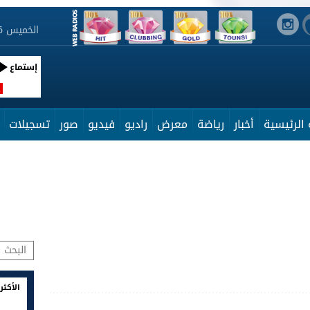
الخميس 6 أوت 2026 21:14:27
إستماع
R
الرئيسية
أخبار
رياضة
معرض
راديو
فيديو
صور
تسجيلات
الأكثر