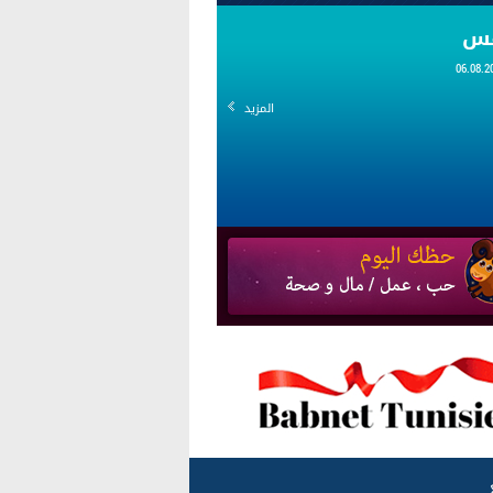
قس
المزيد