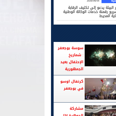
ية
2026/08/05
 البيئة يدعو إلى تكثيف الرقابة
ريع رقمنة خدمات الوكالة الوطنية
اية المحيط
سوسة بوجعفر
: شماريخ
الإحتفال بعيد
الجمهورية
كرنفال اوسو
في بوجعفر
مشاركة
الجوهرة FM