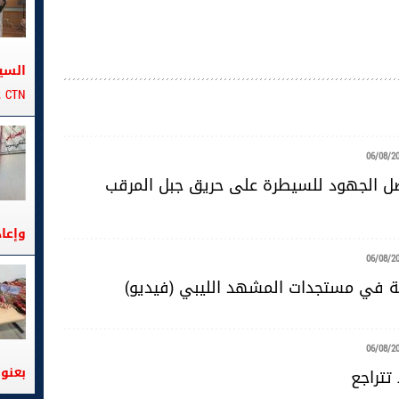
السي
CTN على متن الباخرة تانيت
06/08/2
صل الجهود للسيطرة على حريق جبل المرقب
وإعا
06/08/2
ية في مستجدات المشهد الليبي (فيديو)
06/08/2
بعنوا
تتراجع