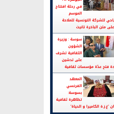
في رحلة افتتاح
الموسم
احي للشركة التونسية للملاحة
سوسة : وزيرة
الشؤون
الثقافية تشرف
على تدشين
دة فتح عدّة مؤسسات ثقافية
المعهد
الفرنسي
بسوسة:
تظاهرة ثقافية
ن "غ.ز.ة الكاميرا و الحياة"