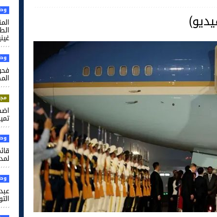
وطن
ديو)
الم
غيني
وطن
فحو
الم
مجت
اضط
تميم
وطن
قائم
لمدر
وطن
عبد 
التو