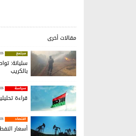
مقالات أخرى
مجتمع
026
سليانة: توا
بالكريب
سياسة
026
قراءة تحليل
اقتصاد
026
أسعار النفط 