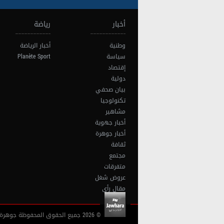
أخبار
رياضة
وطنية
أخبار الرياضة
سياسة
Planète Sport
إقتصاد
دولية
بيان صحفي
تكنولوجيا
مشاهير
أخبار جهوية
أخبار جوهرة
ثقافة
مجتمع
متفرقات
عروض شغل
مقال رأي
© 2026 جميع الحقوق المحفوظة جوهرة أف آم تونس |