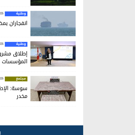
وطنية
026
انفجاران بم
وطنية
026
إطلاق مشروع
المؤسسات ا
مجتمع
026
مخدر
ا