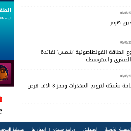
الط
06/08/2
اليوم 06.08.2026
ضيق هرمز
06/08/2
 الطاقة الفولطاضوئية 'شمس' لفائدة
لصغرى والمتوسطة
06/08/2
سوسة: الإطاحة بشبكة لترويج المخدرات وحجز 3 آلاف قرص
لصفحة الرئسية
|
إستطلاع
|
روابط مفيدة
|
إتصل بنا
|
مخطط الموقع