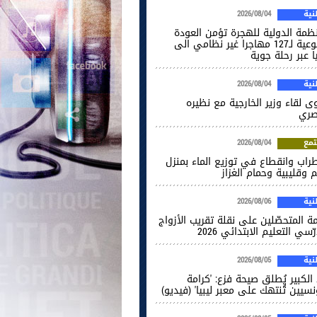
ية
2026/08/04
نظمة الدولية للهجرة تؤمن العودة
الطوعية لـ127 مهاجرا غير نظامي الى
ا عبر رحلة جوية
ية
2026/08/04
ى لقاء وزير الخارجية مع نظيره
صري
مع
2026/08/04
راب وانقطاع في توزيع الماء بمنزل
 وقليبية وحمام الغزاز
ية
2026/08/06
ة المتحصّلين على نقلة تقريب الأزواج
ّسي التعليم الابتدائي 2026
ية
2026/08/05
الكبير يُطلق صيحة فزع: 'كرامة
نسيين تُنتهك على معبر ليبيا' (فيديو)