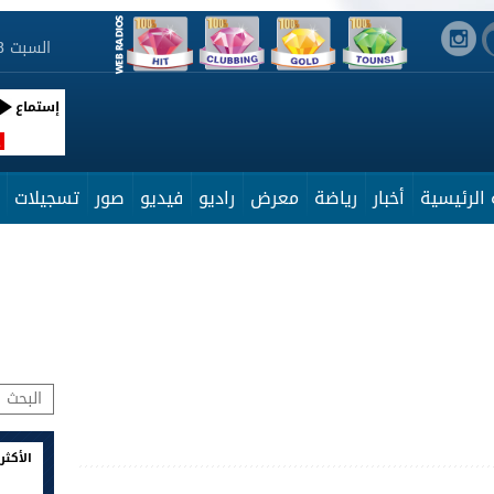
السبت 8 أوت 2026 05:59:25
إستماع
R
الرئيسية
أخبار
رياضة
معرض
راديو
فيديو
صور
تسجيلات
الأكثر