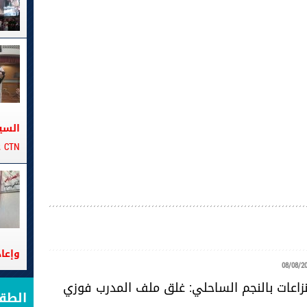
السي
CTN على متن الباخرة تانيت
وإعا
08/08/2
زاعات بالنجم الساحلي: غلق ملف المدرب فوزي
الط