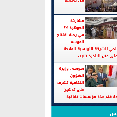
في بوجعفر
مشاركة
الجوهرة FM
في رحلة افتتاح
الموسم
احي للشركة التونسية للملاحة
سوسة : وزيرة
الشؤون
الثقافية تشرف
على تدشين
دة فتح عدّة مؤسسات ثقافية
قس