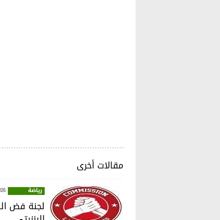
مقالات أخرى
رياضة
026
لجنة فض الن
البنزرتي