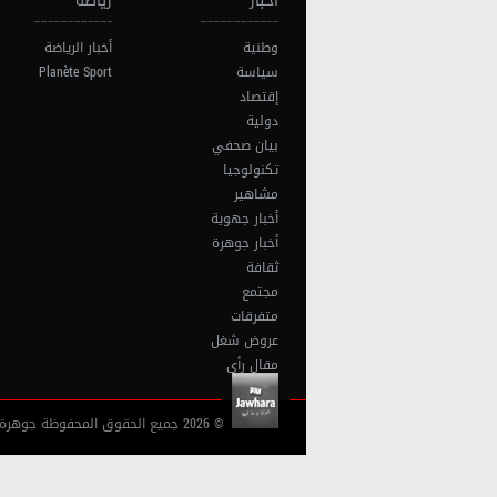
أخبار
رياضة
وطنية
أخبار الرياضة
سياسة
Planète Sport
إقتصاد
دولية
بيان صحفي
تكنولوجيا
مشاهير
أخبار جهوية
أخبار جوهرة
ثقافة
مجتمع
متفرقات
عروض شغل
مقال رأي
© 2026 جميع الحقوق المحفوظة جوهرة أف آم تونس |