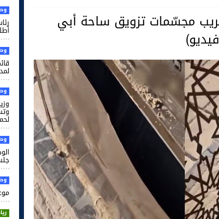
وطن
تخريب مجسّمات تزويق ساحة أبي
رئا
أطل
فيديو)
وطن
قائم
لمدر
وطن
وزير
وتس
لحم
وطن
الو
جلس
وطن
موعد
ريا