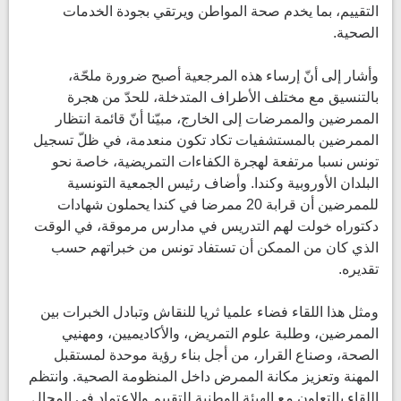
التقييم، بما يخدم صحة المواطن ويرتقي بجودة الخدمات
الصحية.
وأشار إلى أنّ إرساء هذه المرجعية أصبح ضرورة ملحّة،
بالتنسيق مع مختلف الأطراف المتدخلة، للحدّ من هجرة
الممرضين والممرضات إلى الخارج، مبيّنا أنّ قائمة انتظار
الممرضين بالمستشفيات تكاد تكون منعدمة، في ظلّ تسجيل
تونس نسبا مرتفعة لهجرة الكفاءات التمريضية، خاصة نحو
البلدان الأوروبية وكندا. وأضاف رئيس الجمعية التونسية
للممرضين أن قرابة 20 ممرضا في كندا يحملون شهادات
دكتوراه خولت لهم التدريس في مدارس مرموقة، في الوقت
الذي كان من الممكن أن تستفاد تونس من خبراتهم حسب
تقديره.
ومثل هذا اللقاء فضاء علميا ثريا للنقاش وتبادل الخبرات بين
الممرضين، وطلبة علوم التمريض، والأكاديميين، ومهنيي
الصحة، وصناع القرار، من أجل بناء رؤية موحدة لمستقبل
المهنة وتعزيز مكانة الممرض داخل المنظومة الصحية. وانتظم
اللقاء بالتعاون مع الهيئة الوطنية للتقييم والاعتماد في المجال