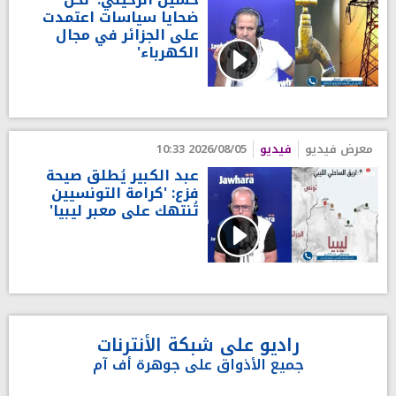
ضحايا سياسات اعتمدت
على الجزائر في مجال
الكهرباء'
معرض فيديو
فيديو
2026/08/05 10:33
عبد الكبير يُطلق صيحة
فزع: 'كرامة التونسيين
تُنتهك على معبر ليبيا'
راديو على شبكة الأنترنات
جميع الأذواق على جوهرة أف آم