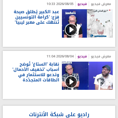
معرض فيديو
فيديو
2026/08/05 10:33
عبد الكبير يُطلق صيحة
فزع: 'كرامة التونسيين
تُنتهك على معبر ليبيا'
معرض فيديو
فيديو
2026/08/04 11:04
نقابة 'الستاغ' تُوضح
أسباب 'تخفيف الأحمال'
وتدعو للاستثمار في
الطاقات المتجدّدة
راديو على شبكة الأنترنات