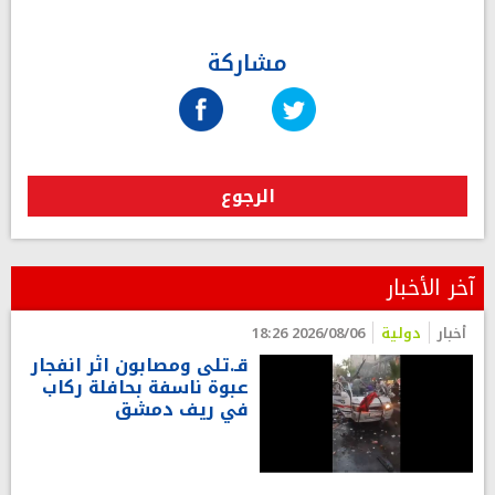
مشاركة
الرجوع
آخر الأخبار
أخبار
دولية
2026/08/06 18:26
قـ.تلى ومصابون اثر انفجار
عبوة ناسفة بحافلة ركاب
في ريف دمشق