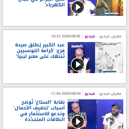
الكهرباء'
معرض فيديو
فيديو
2026/08/05 10:33
عبد الكبير يُطلق صيحة
فزع: 'كرامة التونسيين
تُنتهك على معبر ليبيا'
معرض فيديو
فيديو
2026/08/04 11:04
نقابة 'الستاغ' تُوضح
أسباب 'تخفيف الأحمال'
وتدعو للاستثمار في
الطاقات المتجدّدة