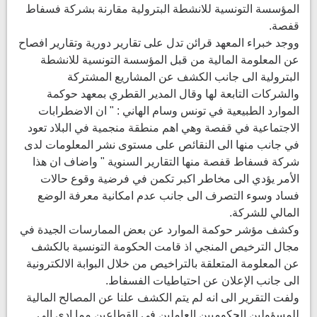
المؤسسة التونسية للانشطة البترولية مقارنة بشركة فسفاط
قفصة.
ووجد خبراء المعهد قرائن تدل على تقارير دورية وتقارير افصاح
عن المعلومة المالية من قبل المؤسسة التونسية للانشطة
البترولية الى جانب الكشف عن المشاريع المشتركة
والشركات التابعة لها وقال المدير القطري بمعهد حوكمة
الموارد الطبيعية في تونس وسام الهاني : " ان الاضطرابات
الاجتماعية في قفصة وهي اهم منطقة منجمية في البلاد تعود
في جانب منها الى النقائص على مستوى نشر المعلومات لدى
شركة فسفاط قفصة منها التقارير السنوية " واضاف ان هذا
الأمر يؤدي الى مخاطر اكبر تكمن في فرضية وقوع حالات
فساد وسوء التصرف الى جانب عدم امكانية معرفة الوضع
المالي للشركة.
وكشف مؤشر حوكمة الموارد عن بعض الممارسات الجيدة في
مجال الترخيص المنجي اذ قامت الحكومة التونسية بالكشف
عن المعلومة المتعلقة بالتراخيص من خلال البوابة الالكترونية
الى جانب الإعلان عن احتياطيات الفسفاط.
ولفت التقرير الى انه لم يتم الكشف علنا عن المصالح المالية
للمسؤولين الحكوميين العاملين في القطاعين مما ادي الى