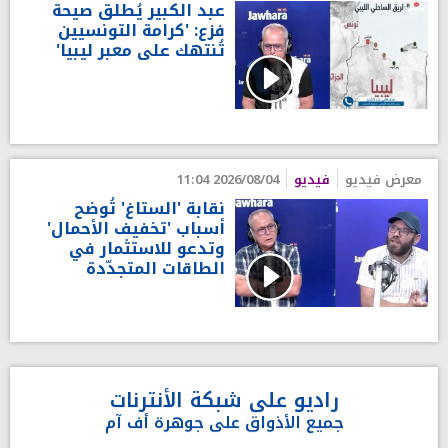
عبد الكبير يُطلق صيحة
فزع: 'كرامة التونسيين
تُنتهك على معبر ليبيا'
معرض فيديو
فيديو
2026/08/04 11:04
نقابة 'الستاغ' تُوضح
أسباب 'تخفيف الأحمال'
وتدعو للاستثمار في
الطاقات المتجدّدة
راديو على شبكة الأنترنات
جميع الأذواق على جوهرة أف آم