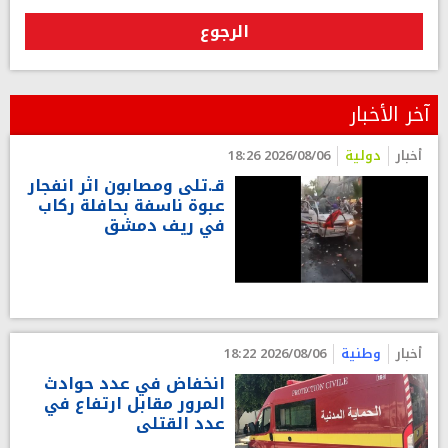
الرجوع
آخر الأخبار
أخبار
دولية
2026/08/06 18:26
قـ.تلى ومصابون اثر انفجار
عبوة ناسفة بحافلة ركاب
في ريف دمشق
أخبار
وطنية
2026/08/06 18:22
انخفاض في عدد حوادث
المرور مقابل ارتفاع في
عدد القتلى