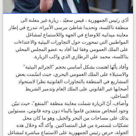
أدّى رئيس الجمهورية ، قيس سعيّد ، زيارة غير معلنة الى
منطقة تاكلسة، وتحديدا شاطئ مرسى الأمراء، تندرج في إطار
معاينة ميدانية للاوضاع في الجهة واللاستماع لمشاغل
المواطنين التي تمحورت حول التجاوزات البيئية والاعتداءات
على الملك العمومي وفقا لما أفاد به عضو المجلس المحلي
بتاكلسة، محمد علي الرطازي الذي واكب الزيارة.
وأفاد بأنّها اهتمت بشكل أساسي بحجم "الجرائم البيئية"
والاستيلاء على الملك العمومي البحري، حيث اتسّمت بعض
المشاريع في المنطقة بالتجاوزات القانونية نظرا لاستحواذ
أصحابها غير القانوني على الملك العام وتدمير الشريط
الساحلي.
وأضاف، أنّ الزيارة شملت معاينة منطقة "المنقع"، حيث تبيّن
وجود أشخاص متنفذين قاموا بالبناء دون وجه قانوني، مستولين
بذلك على مساحات من البحر والجبل، وهو ما كان محل
تشكيّات مُستمرة من قبل المتساكنين. وأكد أنّه وخلال هذه
الجولة، حرص رئيس الجمهورية على الاستماع مباشرة لمشاغل