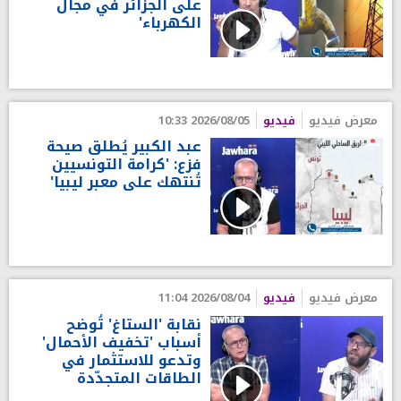
على الجزائر في مجال
الكهرباء'
معرض فيديو
فيديو
2026/08/05 10:33
عبد الكبير يُطلق صيحة
فزع: 'كرامة التونسيين
تُنتهك على معبر ليبيا'
معرض فيديو
فيديو
2026/08/04 11:04
نقابة 'الستاغ' تُوضح
أسباب 'تخفيف الأحمال'
وتدعو للاستثمار في
الطاقات المتجدّدة