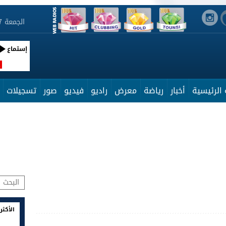
الجمعة 7 أوت 2026 14:57:32
إستماع
R
الرئيسية
أخبار
رياضة
معرض
راديو
فيديو
صور
تسجيلات
الأكثر