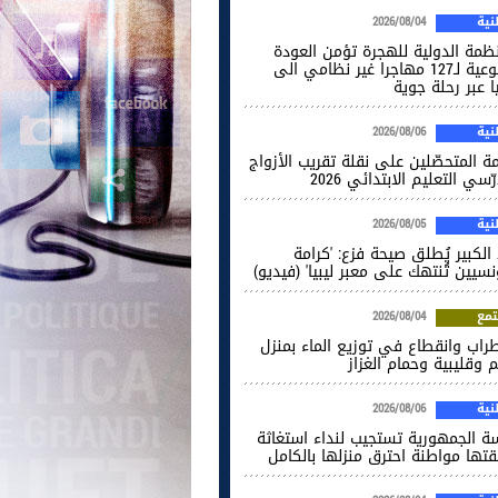
ية
2026/08/04
نظمة الدولية للهجرة تؤمن العودة
الطوعية لـ127 مهاجرا غير نظامي الى
ا عبر رحلة جوية
ية
2026/08/06
ة المتحصّلين على نقلة تقريب الأزواج
ّسي التعليم الابتدائي 2026
ية
2026/08/05
الكبير يُطلق صيحة فزع: 'كرامة
نسيين تُنتهك على معبر ليبيا' (فيديو)
مع
2026/08/04
راب وانقطاع في توزيع الماء بمنزل
 وقليبية وحمام الغزاز
ية
2026/08/06
سة الجمهورية تستجيب لنداء استغاثة
قتها مواطنة احترق منزلها بالكامل