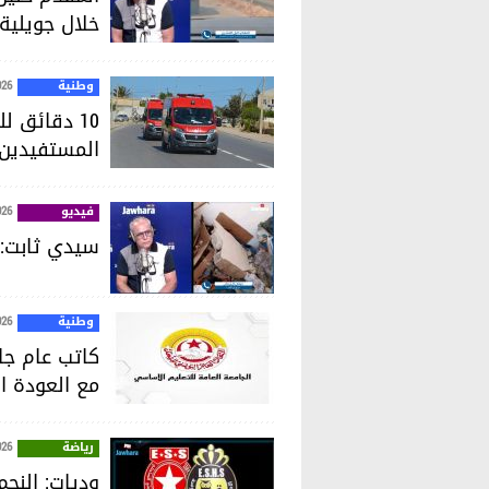
خلال جويلية
وطنية
026
10 دقائق 
المستفيدين إلى 70%
فيديو
026
سيدي ثابت: ا
وطنية
026
كاتب عام جام
مع العودة ا
رياضة
026
وديات: النجم