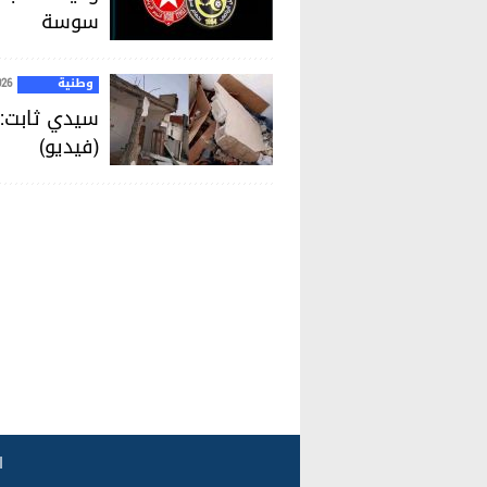
سوسة
وطنية
026
سيدي ثابت: ا
(فيديو)
ا