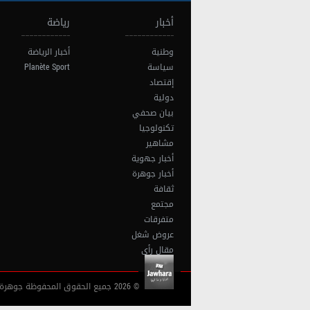
أخبار
رياضة
وطنية
أخبار الرياضة
سياسة
Planète Sport
إقتصاد
دولية
بيان صحفي
تكنولوجيا
مشاهير
أخبار جهوية
أخبار جوهرة
ثقافة
مجتمع
متفرقات
عروض شغل
مقال رأي
© 2026 جميع الحقوق المحفوظة جوهرة أف آم تونس |