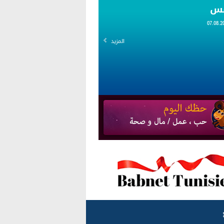
قس
المزيد