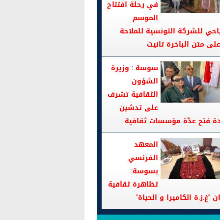
في رحلة افتتاح
الموسم
احي للشركة التونسية للملاحة
سوسة : وزيرة
الشؤون
الثقافية تشرف
على تدشين
دة فتح عدّة مؤسسات ثقافية
المعهد
الفرنسي
بسوسة:
تظاهرة ثقافية
ن "غ.ز.ة الكاميرا و الحياة"