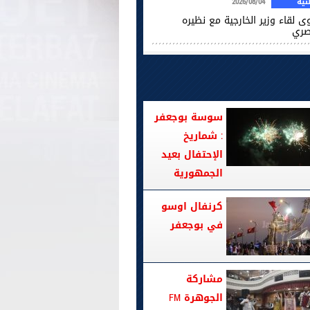
ية
2026/08/04
ى لقاء وزير الخارجية مع نظيره
صري
سوسة بوجعفر
: شماريخ
الإحتفال بعيد
الجمهورية
كرنفال اوسو
في بوجعفر
مشاركة
الجوهرة FM