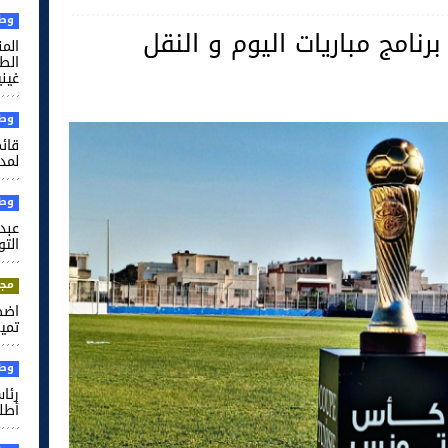
وطن
نامج مباريات اليوم و النقل
الم
غيني
وطن
قائم
لمدر
وطن
عبد 
التو
مجت
اضط
تميم
وطن
رئا
أطل