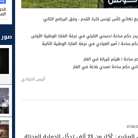
وطن
فحو
الم
 ربع نهائي كأس تونس لكرة القدم ، وفق البرنامج التالي:
صور
در حكم ساحة /حسني النايلي في غرفة الفار// الوطنية الأولى
م ساحة / أمير العيادي في غرفة الفار// الوطنية الثانية
م ساحة / هيثم قيراط في الفار
تاني حكم ساحة /مجدي بلاغة في الفار
أنيس الذوادي
07/08/2
المقدّم خليل المشري: 'أكثر من 23 ألف تدخّل للحماية المدنيّة