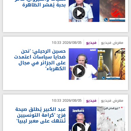
بحبة يُفسّر الظاهرة
معرض فيديو
فيديو
2026/08/05 10:33
حسين الرحيلي: 'نحن
ضحايا سياسات اعتمدت
على الجزائر في مجال
الكهرباء'
معرض فيديو
فيديو
2026/08/05 10:33
عبد الكبير يُطلق صيحة
فزع: 'كرامة التونسيين
تُنتهك على معبر ليبيا'