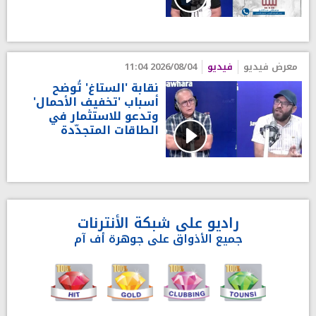
معرض فيديو
فيديو
2026/08/04 11:04
نقابة 'الستاغ' تُوضح
أسباب 'تخفيف الأحمال'
وتدعو للاستثمار في
الطاقات المتجدّدة
راديو على شبكة الأنترنات
جميع الأذواق على جوهرة أف آم