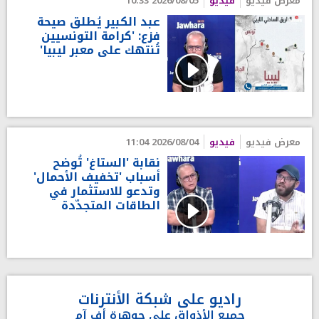
معرض فيديو
فيديو
2026/08/05 10:33
عبد الكبير يُطلق صيحة
فزع: 'كرامة التونسيين
تُنتهك على معبر ليبيا'
معرض فيديو
فيديو
2026/08/04 11:04
نقابة 'الستاغ' تُوضح
أسباب 'تخفيف الأحمال'
وتدعو للاستثمار في
الطاقات المتجدّدة
راديو على شبكة الأنترنات
جميع الأذواق على جوهرة أف آم