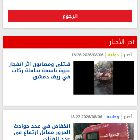
الرجوع
آخر الأخبار
أخبار
دولية
2026/08/06 18:26
قـ.تلى ومصابون اثر انفجار
عبوة ناسفة بحافلة ركاب
في ريف دمشق
أخبار
وطنية
2026/08/06 18:22
انخفاض في عدد حوادث
المرور مقابل ارتفاع في
عدد القتلى