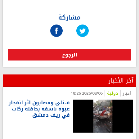
مشاركة
الرجوع
آخر الأخبار
أخبار
دولية
2026/08/06 18:26
قـ.تلى ومصابون اثر انفجار
عبوة ناسفة بحافلة ركاب
في ريف دمشق