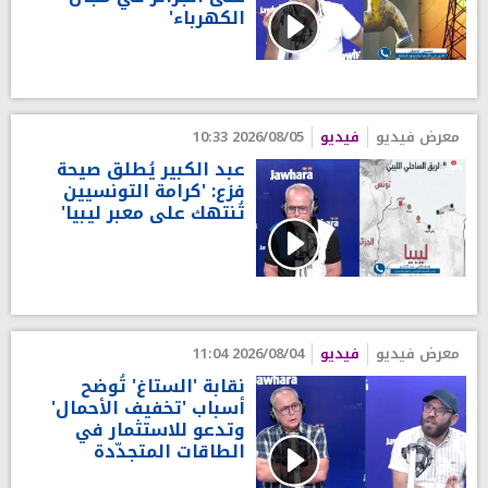
الكهرباء'
معرض فيديو
فيديو
2026/08/05 10:33
عبد الكبير يُطلق صيحة
فزع: 'كرامة التونسيين
تُنتهك على معبر ليبيا'
معرض فيديو
فيديو
2026/08/04 11:04
نقابة 'الستاغ' تُوضح
أسباب 'تخفيف الأحمال'
وتدعو للاستثمار في
الطاقات المتجدّدة