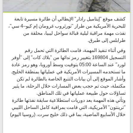
كشف موقع "إيتاميل رادار" الإيطالي أن طائرة مسيرة تابعة
للبحرية الأمريكية من طراز "نورثروب غرومان إم كيو–4 سي"،
نفذت مهمة مراقبة ليلية قبالة سواحل ليبيا، محلقة من
طرابلس إلى طبرق.
وفي أثناء تنفيذ المهمة، قامت الطائرة التي تحمل رقم
التسجيل 169804 بتغيير رمز ندائها من "بلاك كات" إلى "أوفر
لورد" عند الساعة 05:00 بتوقيت وسط أوروبا، وهو رمز عادة
ما تستخدمه المسيرات الأمريكية في عملياتها بمنطقة الخليج.
وأشار الموقع إلى أن بيانات التتبع الخاصة بالطائرة لم تكن
مكتملة، حيث تم حجب بعض المسارات خلال الرحلة، ما يثير
تساؤلات حول طبيعة عملياتها في تلك المناطق.
وتأتي هذه المهمة بعد دوريات استطلاعية سابقة نفذتها طائرة
"ترينتون" الأمريكية، التي قامت بمراقبة كامل الساحل الليبي
خلال الأسابيع الماضية، بما في ذلك خليج سرت. (روسيا اليوم)