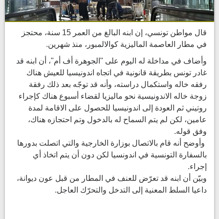
قال مواطن تونسي، إن ابنه البالغ من العمر 15 سنة، محتجز
في مطار العاصمة الماليزية كوالالمبور، منذ شهرين.
وأضاف في مداخلة له اليوم على "الجوهرة أف أم"، أن ابنه قد
غادر تونس بطريقة قانونية في اتجاه اندونيسيا للعيش هناك
رفقه خاله واستكمال دراسته، وأنه قد توجّه بعد ذلك رفقة
زوجة خاله الاندونيسية نحو ماليزيا لقضاء أسبوع هناك كإجراء
روتيني ثم العودة إلى اندونيسيا للحصول على الاقامة لمدة
عامين، لكن لم يتم السماح له بالدخول وتم احتجازه هناك،
وفق قوله.
وأوضح أنه قام بالاتصال بوزارة الخارجية والتي اتصلت بدورها
بالسفارة التونسية في اندونسيا لكن دون أن يتم اتخاذ أي
إجراء.
وبيّن أن ابنه قد تعرّض للعنف في المطار من قبل عون ديوانة،
داعيا السلط المعنية إلى التدخل والتحرّك العاجل.