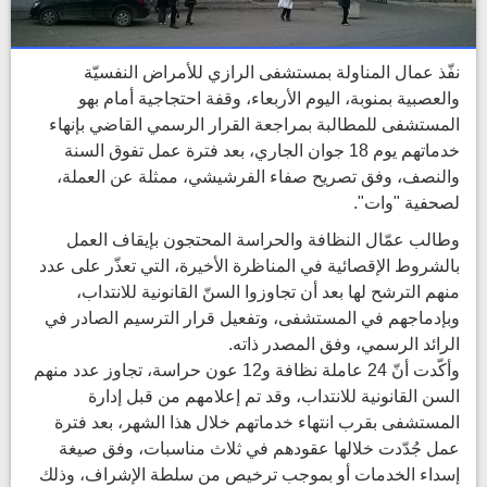
نفّذ عمال المناولة بمستشفى الرازي للأمراض النفسيّة
والعصبية بمنوبة، اليوم الأربعاء، وقفة احتجاجية أمام بهو
المستشفى للمطالبة بمراجعة القرار الرسمي القاضي بإنهاء
خدماتهم يوم 18 جوان الجاري، بعد فترة عمل تفوق السنة
والنصف، وفق تصريح صفاء الفرشيشي، ممثلة عن العملة،
لصحفية "وات".
وطالب عمّال النظافة والحراسة المحتجون بإيقاف العمل
بالشروط الإقصائية في المناظرة الأخيرة، التي تعذّر على عدد
منهم الترشح لها بعد أن تجاوزوا السنّ القانونية للانتداب،
وبإدماجهم في المستشفى، وتفعيل قرار الترسيم الصادر في
الرائد الرسمي، وفق المصدر ذاته.
وأكّدت أنّ 24 عاملة نظافة و12 عون حراسة، تجاوز عدد منهم
السن القانونية للانتداب، وقد تم إعلامهم من قبل إدارة
المستشفى بقرب انتهاء خدماتهم خلال هذا الشهر، بعد فترة
عمل جُدّدت خلالها عقودهم في ثلاث مناسبات، وفق صيغة
إسداء الخدمات أو بموجب ترخيص من سلطة الإشراف، وذلك