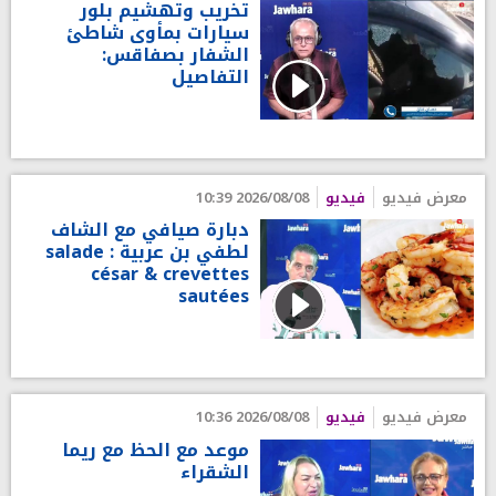
تخريب وتهشيم بلور
سيارات بمأوى شاطئ
الشفار بصفاقس:
التفاصيل
معرض فيديو
فيديو
2026/08/08 10:39
دبارة صيافي مع الشاف
لطفي بن عربية : salade
césar & crevettes
sautées
معرض فيديو
فيديو
2026/08/08 10:36
موعد مع الحظ مع ريما
الشقراء