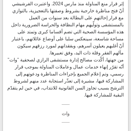
إثر قرار منع المناولة منذ مارس 2024. واعتبرت الفرشيشي
أنّ فتح مناظرة خارجية بشروط وصفتها بالتعجيزية، بالتوازي
مع قرار إحالتهم على البطالة بعد سنوات من العمل
بالمستشفى وتولّيهم مهام النظافة والحراسة الضرورية داخل
هذه المؤسسة الصحية التي تضم أقساما كبرى وتمتد على
مساحة شاسعة، سينعكس سلبا على أوضاع عائلاتهم، باعتبار
أنّ أغلبهم يعيلون أسرهم، وبفقدانهم لمورد رزقهم سيكون
مآلهم الفقر وقلة ذات اليد، وفق تعبيرها.
من جهتها، أكّدت مصالح إدارة مستشفى الرازي لصحفية "وات"
أنّه تقرّر إنهاء خدمات عمال وعاملات المناولة بموجب قرار
رسمي، وتم إعلام الجميع بإجراءات المناظرة ودعوتهم إلى
المشاركة فيها، مشيرة إلى تعذّر استجابة عدد منهم لشروط
الترشح بسبب تجاوز السن القانونية للانتداب، في حين لم يتقدّم
البقية للمشاركة فيها.
وات