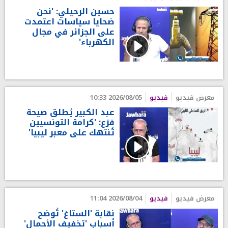
حسين الرحيلي: 'نحن
ضحايا سياسات اعتمدت
على الجزائر في مجال
الكهرباء'
معرض فيديو
فيديو
2026/08/05 10:33
عبد الكبير يُطلق صيحة
فزع: 'كرامة التونسيين
تُنتهك على معبر ليبيا'
معرض فيديو
فيديو
2026/08/04 11:04
نقابة 'الستاغ' تُوضح
أسباب 'تخفيف الأحمال'