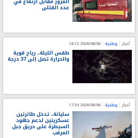
المرور مقابل ارتفاع في
عدد القتلى
أخبار
وطنية
2026/08/06 18:13
طقس الليلة.. رياح قوية
والحرارة تصل إلى 37 درجة
أخبار
وطنية
2026/08/06 17:54
سليانة.. تدخل طائرتين
عسكريتين لدعم جهود
السيطرة على حريق جبل
المرقب