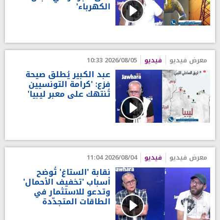
الكهرباء'
معرض فيديو
فيديو
2026/08/05 10:33
عبد الكبير يُطلق صيحة
فزع: 'كرامة التونسيين
تُنتهك على معبر ليبيا'
معرض فيديو
فيديو
2026/08/04 11:04
نقابة 'الستاغ' تُوضح
أسباب 'تخفيف الأحمال'
وتدعو للاستثمار في
الطاقات المتجدّدة