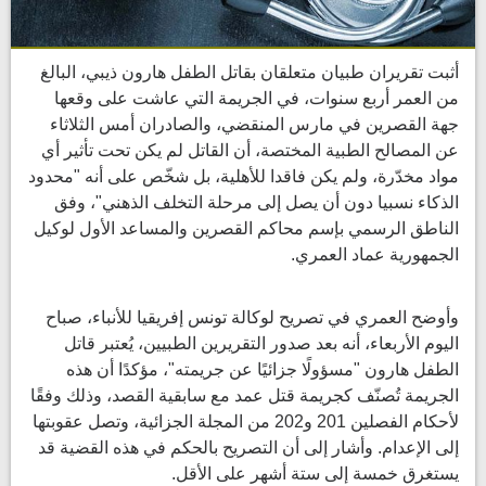
أثبت تقريران طبيان متعلقان بقاتل الطفل هارون ذيبي، البالغ
من العمر أربع سنوات، في الجريمة التي عاشت على وقعها
جهة القصرين في مارس المنقضي، والصادران أمس الثلاثاء
عن المصالح الطبية المختصة، أن القاتل لم يكن تحت تأثير أي
مواد مخدّرة، ولم يكن فاقدا للأهلية، بل شخّص على أنه "محدود
الذكاء نسبيا دون أن يصل إلى مرحلة التخلف الذهني"، وفق
الناطق الرسمي بإسم محاكم القصرين والمساعد الأول لوكيل
الجمهورية عماد العمري.
وأوضح العمري في تصريح لوكالة تونس إفريقيا للأنباء، صباح
اليوم الأربعاء، أنه بعد صدور التقريرين الطبيين، يُعتبر قاتل
الطفل هارون "مسؤولًا جزائيًا عن جريمته"، مؤكدًا أن هذه
الجريمة تُصنّف كجريمة قتل عمد مع سابقية القصد، وذلك وفقًا
لأحكام الفصلين 201 و202 من المجلة الجزائية، وتصل عقوبتها
إلى الإعدام. وأشار إلى أن التصريح بالحكم في هذه القضية قد
يستغرق خمسة إلى ستة أشهر على الأقل.