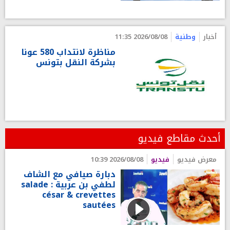
أخبار
وطنية
2026/08/08 11:35
مناظرة لانتداب 580 عونا
بشركة النقل بتونس
أحدث مقاطع فيديو
معرض فيديو
فيديو
2026/08/08 10:39
دبارة صيافي مع الشاف
لطفي بن عربية : salade
césar & crevettes
sautées