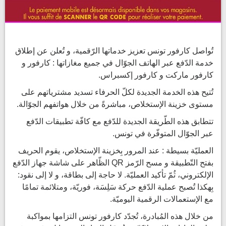
تُواصل كارفور تونس تعزيز خدماتها الرّقمية، و تُعلن عن إطلاق
خدمة الدّفع عبر الهاتف الجوّال في جميع مغازاتها : كارفور و
كارفور ماركت و كارفور إكسبراس.
تُتيح هذه الخدمة الجديدة لكلّ الحرفاء تسديد مشترياتهم على
مستوى خزينة الإستخلاص، مباشرةً من خلال هواتفهم الجوّالة.
تتطابق هذه الطّريقة الجديدة للدّفع مع كافّة تطبيقات الدّفع
عبر الجوّال المتوفّرة في تونس.
العمليّة بسيطة : عند المرور بِخزينة الإستخلاص، يقوم الحريف
بفتح التّطبيقة و مسح الرّمز QR الظّاهر على شاشة جهاز الدّفع
الإلكتروني، ثُمّ تأكيد العمليّة. لا حاجة إلى بطاقة، و لا إلى نقود:
بِهكذا تُصبح عملية الدّفع حركة سَلِسَة، فوريّة، ومتلائمة تمامًا
مع الإستعمالات الرقمية اليوميّة.
من خلال هذه المُبادرة، تُجدّد كارفور تونس التزامها بمواكبة