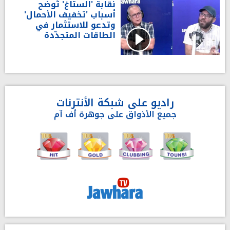
نقابة 'الستاغ' تُوضح
أسباب 'تخفيف الأحمال'
وتدعو للاستثمار في
الطاقات المتجدّدة
راديو على شبكة الأنترنات
جميع الأذواق على جوهرة أف آم