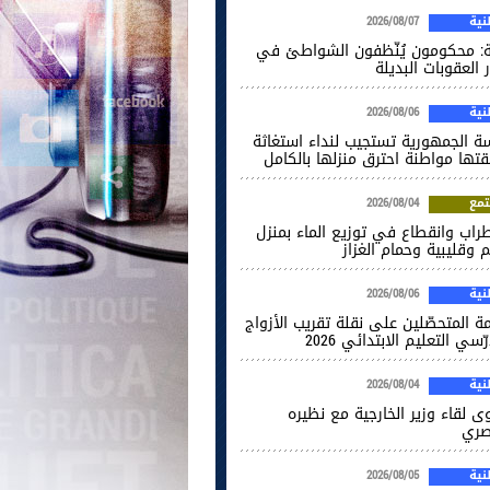
ية
2026/08/07
ة: محكومون يُنّظفون الشواطئ في
 العقوبات البديلة
ية
2026/08/06
سة الجمهورية تستجيب لنداء استغاثة
قتها مواطنة احترق منزلها بالكامل
مع
2026/08/04
راب وانقطاع في توزيع الماء بمنزل
 وقليبية وحمام الغزاز
ية
2026/08/06
ة المتحصّلين على نقلة تقريب الأزواج
ّسي التعليم الابتدائي 2026
ية
2026/08/04
ى لقاء وزير الخارجية مع نظيره
صري
ية
2026/08/05