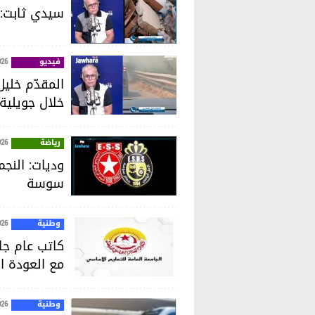
سيدي ثابت: ا
فيديو
026
خلال جويلية
رياضة
026
وديات: النجم
سوسة
وطنية
026
كاتب عام جام
مع العودة ا
وطنية
026