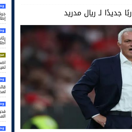
وطن
ًا جديدًا لـ ريال مدريد
جرب
إطار
وطن
رئا
أطل
مجت
اضط
تميم
وطن
قائم
لمدر
وطن
فحو
الم
وطن