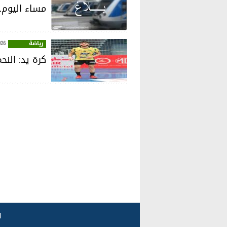
مساء اليوم.
رياضة
026
كرة يد: الن
ا