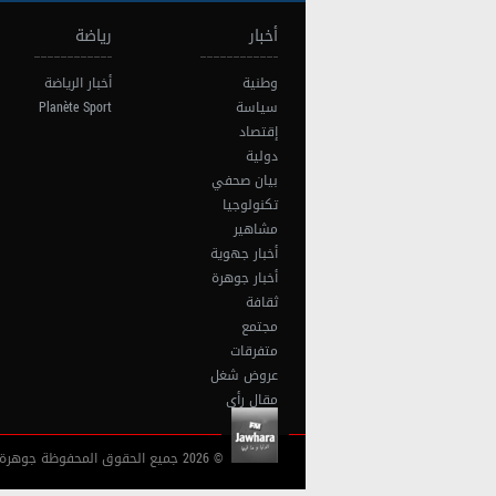
أخبار
رياضة
وطنية
أخبار الرياضة
سياسة
Planète Sport
إقتصاد
دولية
بيان صحفي
تكنولوجيا
مشاهير
أخبار جهوية
أخبار جوهرة
ثقافة
مجتمع
متفرقات
عروض شغل
مقال رأي
© 2026 جميع الحقوق المحفوظة جوهرة أف آم تونس |