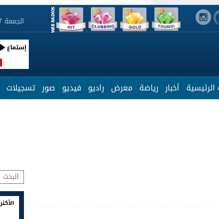
الجمعة 7 أوت 2026 22:36:20
إستماع
R
الرئيسية
أخبار
رياضة
معرض
راديو
فيديو
صور
تسجيلات
الأكثر