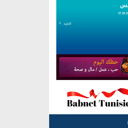
قس
المزيد