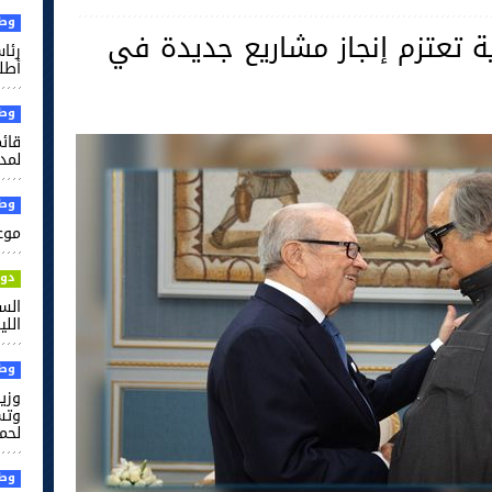
وطن
ة تعتزم إنجاز مشاريع جديدة في
رئا
أطل
وطن
قائم
لمدر
وطن
موعد
دول
الس
الل
وطن
وزير
وتس
لحم
وطن