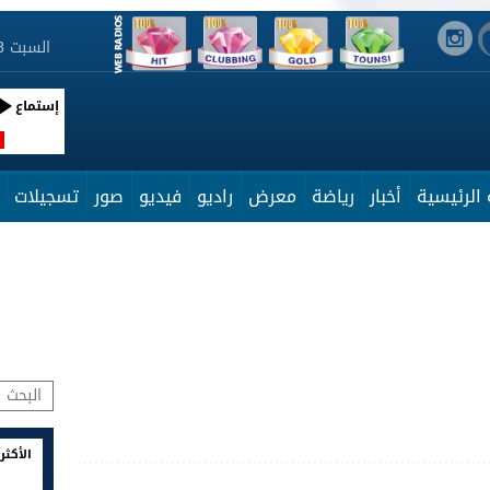
السبت 8 أوت 2026 16:09:34
إستماع
R
الرئيسية
أخبار
رياضة
معرض
راديو
فيديو
صور
تسجيلات
الأكثر