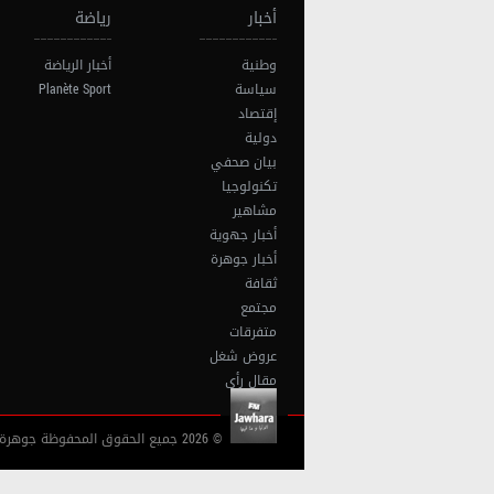
أخبار
رياضة
وطنية
أخبار الرياضة
سياسة
Planète Sport
إقتصاد
دولية
بيان صحفي
تكنولوجيا
مشاهير
أخبار جهوية
أخبار جوهرة
ثقافة
مجتمع
متفرقات
عروض شغل
مقال رأي
© 2026 جميع الحقوق المحفوظة جوهرة أف آم تونس |