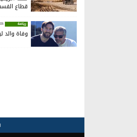
قطاع الفسف
رياضة
026
وفاة والد ل
ا