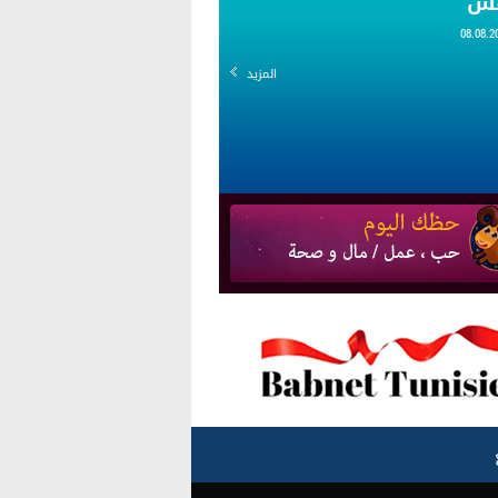
قس
المزيد