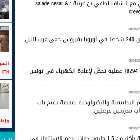
pause
دبارة صيافي مع الشاف لطفي بن عربية : salade césar &
crev
08/08/2
رب النيل
08/08/2
السي
ونس
CTN على متن الباخرة تانيت
08/08/2
 التطبيقية والتكنولوجية بقفصة يفتح باب
اب مدرّسين عرضيّين
وإعا
08/08/2
منحة أمريكية بأكثر من 1.5 مليون دولار لدعم الاستثمار في