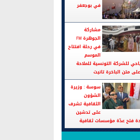
في بوجعفر
مشاركة
الجوهرة FM
في رحلة افتتاح
الموسم
احي للشركة التونسية للملاحة
سوسة : وزيرة
الشؤون
الثقافية تشرف
على تدشين
دة فتح عدّة مؤسسات ثقافية