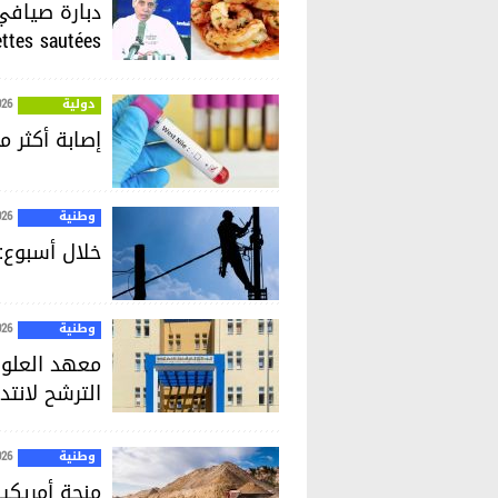
ettes sautées
دولية
026
إصابة أكثر من 240 شخصا في أوروبا بفيروس حمى غ
وطنية
026
خلال أسبوع: 18294 عملية تدخّل لإعادة الكهرباء في ت
وطنية
026
معهد العلوم
الترشح لانتد
وطنية
026