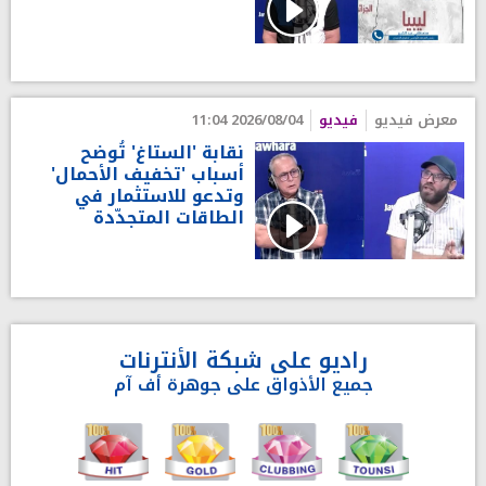
معرض فيديو
فيديو
2026/08/04 11:04
نقابة 'الستاغ' تُوضح
أسباب 'تخفيف الأحمال'
وتدعو للاستثمار في
الطاقات المتجدّدة
راديو على شبكة الأنترنات
جميع الأذواق على جوهرة أف آم