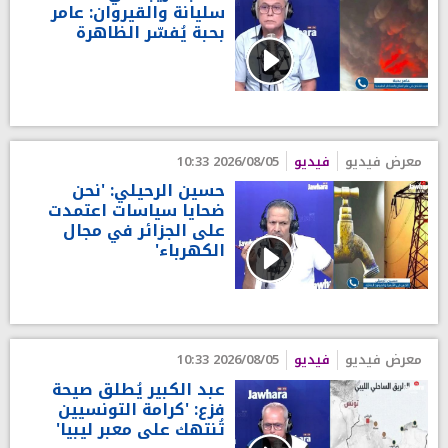
سليانة والقيروان: عامر
بحبة يُفسّر الظاهرة
معرض فيديو
فيديو
2026/08/05 10:33
حسين الرحيلي: 'نحن
ضحايا سياسات اعتمدت
على الجزائر في مجال
الكهرباء'
معرض فيديو
فيديو
2026/08/05 10:33
عبد الكبير يُطلق صيحة
فزع: 'كرامة التونسيين
تُنتهك على معبر ليبيا'