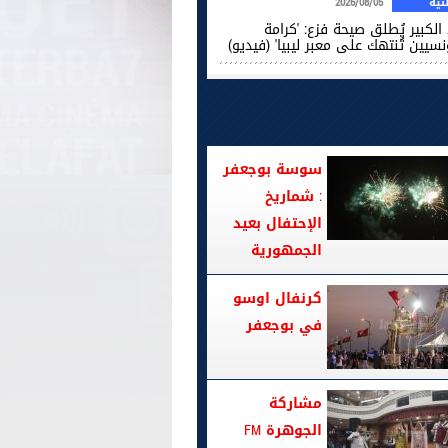
ية
2026/08/05
الكبير يُطلق صيحة فزع: 'كرامة
نسيين تُنتهك على معبر ليبيا' (فيديو)
سوسة بوجعفر
: شماريخ
الإحتفال بعيد
الجمهورية
كرنفال اوسو
في بوجعفر
مشاركة
الجوهرة FM