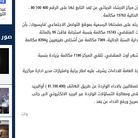
وطن
كشفت الادارة العامة للاداءات بوزارة المالية، أن مركز الارشاد الجبائي عن بُعد التابع لها على الرقم 400 100 80 ،
عبد 
التو
مكالمة .
شرته على صفحتها الرسمية بموقع التواصل الاجتماعي 'فايسبوك'، بأن
جابة فاقت 99 بالمائة.
صور
وتلقى المركز، الى أواخر الشهر الفارط ومنذ بداية السنة الحالية، 7369 مكالمة من أشخاص طبيعيين و8394 مكالمة
ولاحظت الادارة العامة للاداءات، أنه تم خلال شهر أوت المنقضي، تلقي المركز 1186 مكالمة بزيادة بنسبة
رة العامة للاداءات يشرف عليه اطار برتبة وامتيازات مدير ادارة مركزية
وترتكز مهمته أساسا في الرد على تساؤلات المطالبين بالاداء الواردة عن طريق الهاتف (81.100.400 ) أوالبريد
اص ومعالجة التساؤلات الواردة عبر البريد الالكتروني الى جانب
صريح ورفع الاداء عن بعد .
وات