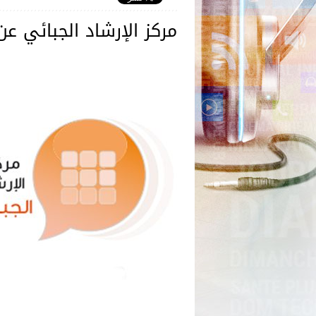
مركز الإرشاد الجبائي عن بٌعد ي