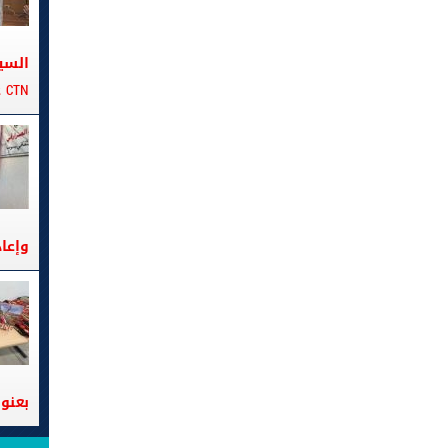
السي
CTN على متن الباخرة تانيت
وإعا
بعنوا