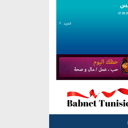
قس
المزيد