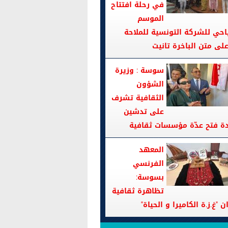
في رحلة افتتاح
الموسم
احي للشركة التونسية للملاحة
سوسة : وزيرة
الشؤون
الثقافية تشرف
على تدشين
دة فتح عدّة مؤسسات ثقافية
المعهد
الفرنسي
بسوسة:
تظاهرة ثقافية
ن "غ.ز.ة الكاميرا و الحياة"