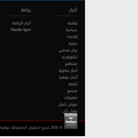
أخبار
رياضة
وطنية
أخبار الرياضة
سياسة
Planète Sport
إقتصاد
دولية
بيان صحفي
تكنولوجيا
مشاهير
أخبار جهوية
أخبار جوهرة
ثقافة
مجتمع
متفرقات
عروض شغل
مقال رأي
© 2026 جميع الحقوق المحفوظة جوهرة أف آم تونس |