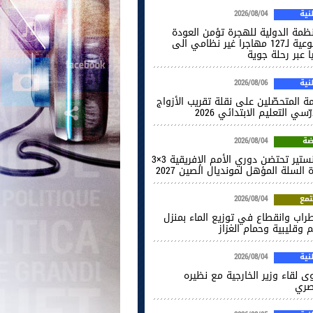
ية
2026/08/04
نظمة الدولية للهجرة تؤمن العودة
الطوعية لـ127 مهاجرا غير نظامي الى
ا عبر رحلة جوية
ية
2026/08/06
ة المتحصّلين على نقلة تقريب الأزواج
ّسي التعليم الابتدائي 2026
ضة
2026/08/04
المنستير تحتضن دوري الأمم الإفريقية 3×3
 السلة المؤهل لمونديال الصين 2027
مع
2026/08/04
راب وانقطاع في توزيع الماء بمنزل
 وقليبية وحمام الغزاز
ية
2026/08/04
ى لقاء وزير الخارجية مع نظيره
صري