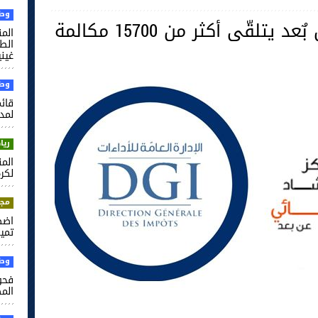
وطن
تلقّى أكثر من 15700 مكالمة
الم
غيني
وطن
قائم
لمدر
ريا
لكرة
مجت
اضط
تميم
وطن
فحو
الم