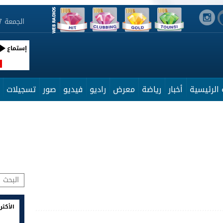
الجمعة 7 أوت 2026 02:50:45
إستماع
R
الرئيسية
أخبار
رياضة
معرض
راديو
فيديو
صور
تسجيلات
الأكثر