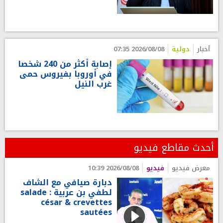
أخبار
دولية
2026/08/08 07:35
إصابة أكثر من 240 شخصا
في أوروبا بفيروس حمى
غرب النيل
أحدث مقاطع فيديو
معرض فيديو
فيديو
2026/08/08 10:39
دبارة صيافي مع الشاف
لطفي بن عربية : salade
césar & crevettes
sautées