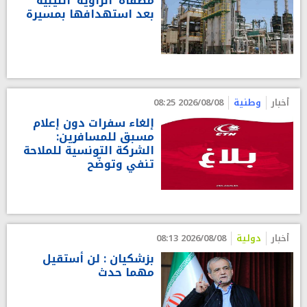
مصفاة 'الزاوية' الليبية
بعد استهدافها بمسيرة
أخبار
وطنية
2026/08/08 08:25
إلغاء سفرات دون إعلام
مسبق للمسافرين:
الشركة التونسية للملاحة
تنفي وتوضّح
أخبار
دولية
2026/08/08 08:13
بزشكيان : لن أستقيل
مهما حدث