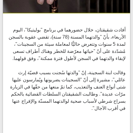
أفادت شقيقتان، خلال حضورهما في برنامج "بوليتيكا"، اليوم
الأربعاء، بأنّ "والدتهما المسنة (78 سنة)، تقضي عقوبة بالسجن
لمدة 5 سنوات وتتعرض حاليًّا لمعاملة سيئة من السجينات"،
مُشدّدة على أنّ "حياتها معرّضة للخطر وهناك أطراف تسعى
لإبقاء والدتهما في السجن لأطول فترة ممكنة"، وفق قولهما.
وقالت ابنة السجينة، إنّ "والدتها سُجنت بسبب قضيّة إرث
عائلي"، مشيرة إلى أنّ "السجينات يضربونها ويُمارسون عليها
شتى أنواع العنف والتعذيب، كما تمّ منعها من حقّها في الزيارة
مرّات عديدة". وطالبت الشقيقتان السلطات القضائية بالحكم
بسراح شرطي لأسباب صحية لوالدتهما المسنّة والإفراج عنها
في أقرب الآجال".