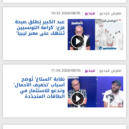
معرض فيديو
فيديو
2026/08/05 10:33
عبد الكبير يُطلق صيحة
فزع: 'كرامة التونسيين
تُنتهك على معبر ليبيا'
معرض فيديو
فيديو
2026/08/04 11:04
نقابة 'الستاغ' تُوضح
أسباب 'تخفيف الأحمال'
وتدعو للاستثمار في
الطاقات المتجدّدة