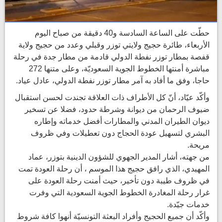
حطّت على الساعة السادسة و40 دقيقة من صباح اليوم
الأربعاء، طائرة حجيج ولايتي توزر وقبلي وعدد من حجيج ولاية
قفصة بمطار توزر نفطة الدولي قادمة من مطار جدة في رحلة
مباشرة أمنتها الخطوط الجوية السعوديّة، وعلى متنها 272
حاجا، وفق ما أفاد به آمر مطار توزر نفطة الدولي، عادل عياد.
وأكّد عيّاد، أنّ كل الأطراف ذات العلاقة تجندت لحسن استقبال
ضيوف الرحمان من ديوانة وشرطة حدود، فضلا عن تسخير
ديوان الطيران المدني والمطارات أفضل خدماته وإطاره
البشري لتسهيل عودة الحجاج دون تعطيلات وفي ظروف
مريحة.
من جهته، أشار المدير الجهوي للشؤون الدينية بتوزر، عماد
المهيدي، الذي رافق حجيج هذا الموسم ، أن رحلة العودة تمت
في ظروف طيبة دون تأخير، حيث أمنت رحلة العودة على
غرار رحلة المغادرة الخطوط الجوية السعودية التي وفرت
خدمات جيّدة.
وأكّد أن جميع الحجيج وأفراد البعثة التونسيّة أنهوا كافة شروط