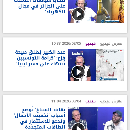
ضحايا سياسات اعتمدت
على الجزائر في مجال
الكهرباء'
معرض فيديو
فيديو
2026/08/05 10:33
عبد الكبير يُطلق صيحة
فزع: 'كرامة التونسيين
تُنتهك على معبر ليبيا'
معرض فيديو
فيديو
2026/08/04 11:04
نقابة 'الستاغ' تُوضح
أسباب 'تخفيف الأحمال'
وتدعو للاستثمار في
الطاقات المتجدّدة