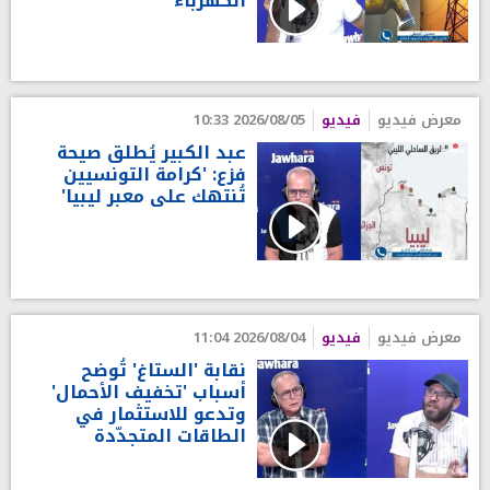
الكهرباء'
معرض فيديو
فيديو
2026/08/05 10:33
عبد الكبير يُطلق صيحة
فزع: 'كرامة التونسيين
تُنتهك على معبر ليبيا'
معرض فيديو
فيديو
2026/08/04 11:04
نقابة 'الستاغ' تُوضح
أسباب 'تخفيف الأحمال'
وتدعو للاستثمار في
الطاقات المتجدّدة