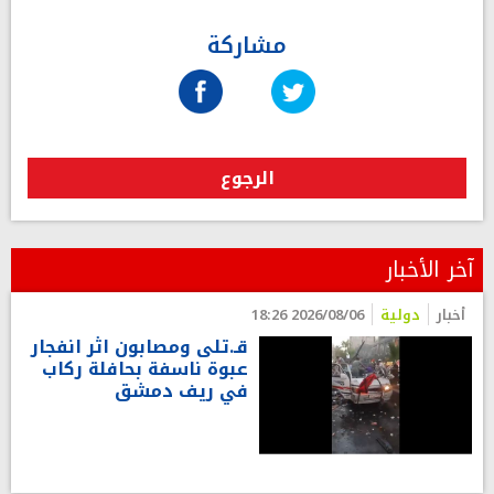
مشاركة
الرجوع
آخر الأخبار
أخبار
دولية
2026/08/06 18:26
قـ.تلى ومصابون اثر انفجار
عبوة ناسفة بحافلة ركاب
في ريف دمشق