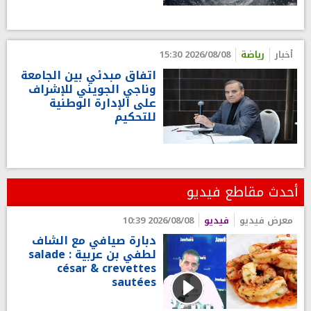
أخبار
رياضة
2026/08/08 15:30
اتفاق مبدئي بين الجامعة
وناجي الجويني للإشراف
على الإدارة الوطنية
للتحكيم
أحدث مقاطع فيديو
معرض فيديو
فيديو
2026/08/08 10:39
دبارة صيافي مع الشاف
لطفي بن عربية : salade
césar & crevettes
sautées