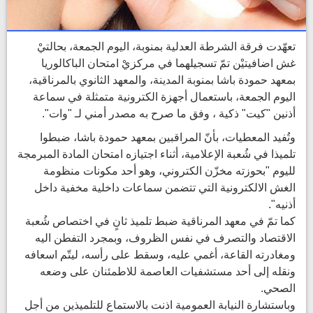
تعهّدت فرقة الشرطة العدلية بمنوبة، اليوم الجمعة، بحالتيْ
غش اضافيتيْن تمّ تسجيلهما في مركزيْ امتحان الباكالوريا
بمعهد حمودة باشا بمنوبة المدينة، والمعهد الثانوي بالمرناقية،
اليوم الجمعة، باستعمال أجهزة الكترونية متمثلة في سماعة
أذنين "كيت" ذكية ، وفق ما صرح به مصدر أمني لـ "وات".
وتُفيد المعطيات، بأنّ المراقبين بمعهد حمودة باشا، ضبطوا
تلميذا في شُعبة الإعلامية، أثناء اجتيازه امتحان المادة المبرمجة
لليوم "بحوزته مخزّن الكتروني، وهو أحد مكونات منظومة
الغش الالكترونية التي تتضمن سماعات داخلية مخفية داخل
أذنيه".
كما تمّ في معهد المرناقية ضبط تلميذ ثانٍ في اختصاص شُعبة
الاقتصاد والتصرف في نفس الظروف، وبمجرد التفطن اليه
ومغادرته القاعة، أغمي عليه، وسقط على رأسه، ليتّم اسعافه
ونقله إلى أحد مستشفيات العاصمة للاطمئنان على وضعه
الصحي.
وباستشارة النيابة العمومية اذنت بالاستماع للتلميذين من أجل