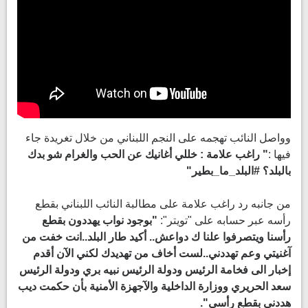
وواصل النائب تهجمه على النجم اللبناني من خلال تغريدة جاء
فيها :
" راغب علامة : خللي أغانيك عن الحب والغرام شو بدك
بالبلد؟ #البلد_ما_بطير"
من جانبه رد راغب علامة على مطالبة النائب اللبناني بقطع
رأسه عبر حسابه على "تويتر":
"بوجود نواب يهددون بقطع
رأسنا ويتصرفوا علنا ك دواعش.. أكيد طار البلد..انت خفت من
آغنيتي وعم تهددني..لست أخاف من تهديدك لكني الآن أقدم
إخبار الى فخامة الرئيس ودولة الرئيس نبيه بري ودولة الرئيس
سعد الحريري ووزارة الداخلية والآجهزة الأمنية بأن حكمت ديب
هددني بقطع رأسي".