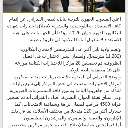
أعلن المندوب الجهوي للتربية بنابل، لطفي القيزاني، عن إتمام
كافة الاستعدادات اللوجستية والبشرية لانطلاق اختبارات شهادة
البكالوريا لدورة جوان 2026، مؤكدا أن الجهة باتت على أهبة
الاستعداد لاستقبال أبنائها التلاميذ في ظروف طيبة.
وتضم ولاية نابل أكبر عدد للمترشحين لامتحان البكالوريا
(11.282 مترشحا)، ولضمان سير الاختبارات في أفضل
الظروف، تم تخصيص 28 مركزا للاختبارات الكتابية موزعة
على 16 معتمدية تابعة للولاية.
وأوضح القيزاني أن المندوبية قامت بزيارات ميدانية متكررة
لمراكز الاختبارات، وصلت في بعض المراكز إلى سبع زيارات،
للتأكد من جاهزيتها التامة وتأمين كافة المستلزمات الضرورية.
وفي سياق تعبئة الموارد البشرية، أضاف القيزاني أنه تم تسخير
قرابة 4500 مراقب لضمان نزاهة وشفافية الامتحانات، كما
يشارك أكثر من 120 متدخلا من مختلف الأسلاك، بما في ذلك
الإداريون، والعملة، والقيمون، والمرشدون التطبيقيون.
أما فيما يخص عملية الإصلاح، فقد تم تجهيز مركزين مخصصين