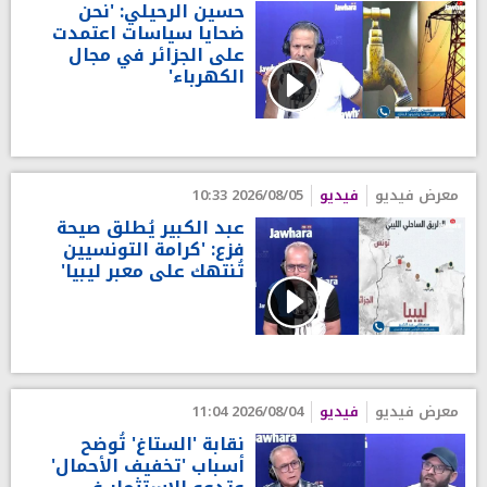
حسين الرحيلي: 'نحن
ضحايا سياسات اعتمدت
على الجزائر في مجال
الكهرباء'
معرض فيديو
فيديو
2026/08/05 10:33
عبد الكبير يُطلق صيحة
فزع: 'كرامة التونسيين
تُنتهك على معبر ليبيا'
معرض فيديو
فيديو
2026/08/04 11:04
نقابة 'الستاغ' تُوضح
أسباب 'تخفيف الأحمال'