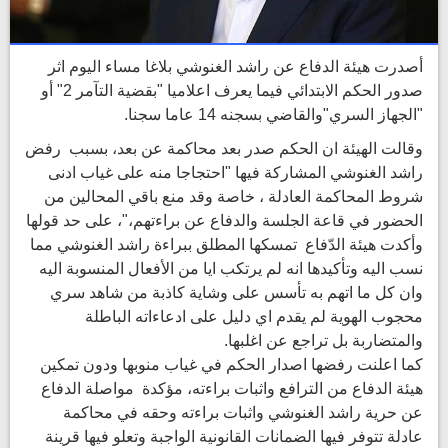
أصدرت هيئة الدفاع عن راشد الغنوشي بلاغا مساء اليوم اثر
صدور الحكم الابتدائي فيما يعرف اعلاميا "بقضية التآمر 2" أو
"الجهاز السري"والقاضي بسجنه 14 عاما سجنا.
وقالت الهيئة ان الحكم صدر بعد محاكمة عن بعد، بسبب رفض
راشد الغنوشي المشاركة فيها "احتجاجا منه على غياب ادنى
شروط المحاكمة العادلة ، خاصة وقد منع باقي المحالين من
الحضور في قاعة الجلسة والدفاع عن براءتهم،"، على حد قولها
وأكدت هيئة الدّفاع تمسكها المطلق ببراءة راشد الغنوشي مما
نسب اليه وتأكيدها انه لم يرتكب ايا من الأفعال المنسوبة اليه
وان كل ما اتهم به تأسس على وشاية كاذبة من شاهد سري
محجوب الهوية لم يقدم اي دليل على ادعاءاته الباطلة
والمتضاربة بل تراجع عن اغلبها.
كما اعلنت رفضها اصدار الحكم في غياب منوبها ودون تمكين
هيئة الدفاع من الترافع واثبات براءته، مؤكدة مواصلة الدفاع
عن حرية راشد الغنوشي واثبات براءته وحقه في محاكمة
عادلة تتوفر فيها الضمانات القانونية الواجبة وتعلو فيها قرينة