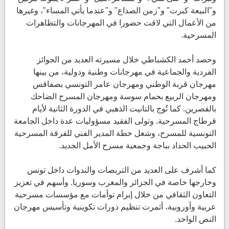
و"البيعة كبرت" و"زمن الصداع" و"عندما يأتي المساء"، وغيرها
من الأعمال التي لاقت حضورا في المهرجانات والتظاهرات
المسرحية.
وحصد أحمد الكشباطي خلال مسيرته العديد من الجوائز
الفردية والجماعية في مهرجانات وطنية ودولية، من بينها
مهرجان قربة الوطني ومهرجان عامر التونسي بصفاقس
ومهرجان الربيع بحمام سوسة ومهرجان المسرح الضاحك
بالقصرين. كما تُوج بالتانيت الذهبي في الدورة الثانية لأيام
قرطاج المسرحية. وتولى الفقيد مسؤوليات عدة داخل الجامعة
التونسية للمسرح، وشغل خطة المدير الفني للفرقة المسرحية
الحبيب الحداد بباجة وجمعية مسرح الأمل الجديد.
كما أشرف على العديد من التربصات والندوات داخل تونس
وخارجها خاصة في الجزائر والمغرب وسوريا. وأسهم في تعزيز
التعاون الثقافي من خلال إبرام توأمات مع مؤسسات مسرحية
عربية وأوروبية، أثمرت تنظيم دورات تكوينية وتأسيس مهرجان
النص الواحد.