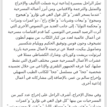
تميّز الراحل بمسيرة إبداعية ثرية شملت التأليف والإخراج
والتمثيل والترجمة والاقتباس. ومن أبرز أعماله المسرحية
"عندما يسخر القدر" و"كل فول لاهي في نوّارو" و"هيجوج
وميجوج" و"بيعات وشريات" و"طاح راح"، دو"غمزات ونبزات"
و"محكمة النوايا"، إلى جانب العديد من النصوص الأخرى التي
أثرت الرصيد المسرحي التونسي. كما قدم اقتباسات مسرحية
عن أعمال عالمية لعدد من كبار الكتّاب، من بينهم أنطون
تشيخوف وجون فوس وتوفيق الحكيم وويليام شكسبير
وصامويل بيكيت، فضلا عن ترجمته لأعمال مسرحية بارزة
لبرتولت بريشت وكورناي. وشارك الكشباطي ممثلا في
عشرات الأعمال المسرحية ضمن مختلف الفرق التي نشط
صلبها، كما عرفه الجمهور التلفزي والإذاعي من خلال تجسيده
شخصية "جحا" في مسلسل "جحا" للكاتب الطيب السهيلي
وإخراج سالم بن عمر، بالإضافة إلى مشاركاته في أعمال
إذاعية أخرى.
وفي مجال الإخراج، أشرف الراحل على إخراج عدد كبير من
المسرحيات من بينها "كل فول لاهي في نوّارو" و"غمزات
ونبزات" و"حتى شيء" و"مسافر الليل" و"عنتر لا يموت مرتين"