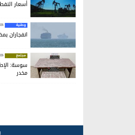
أسعار النفط 
وطنية
026
انفجاران بم
مجتمع
026
مخدر
ا