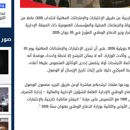
وطن
عبد 
التو
أعلنت وزارة الدفاع الوطني عن إجراء مناظرة خارجية عن طريق الإختبارات والإمتحانات المهنية لانتداب (320) عاملا من
لة والجماعات المحلية والمؤسسات العمومية ذات الصبغة الإدارية
صور
وأفاد بلاغ الوزارة، بأن الترشحات ستختتم يوم 03 جويلية 2026، على أن تجرى الإختبارات والإمتحانات المهنية يوم 03
 الوطني. وأكدت الوزارة، أنه لا يمكن الترشح إلا لخطة واحدة، موضحة أنه
ة الترشحات أولا يتضمن إحدى الوثائق المنصوص عليها أعلاه،
 المركزي دليلا على إثبات تاريخ الإرسال أو الوصول.
 يودعوا ملفات ترشحهم مباشرة أوعن طريق البريد مضمون الوصول
دفاع الوطني (الإدارة العامة للشؤون الإدارية والمالية – إدارة التصرف
في الأفراد) القاعدة العسكرية بالعمران تونس 1005 مع التنصيص على عبارة " لايفتح مناظرة خارجية بالإختبارات
ولى والثانية بوزارة الدفاع الوطني بعنوان سنة 2026 ".