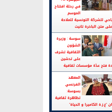
في رحلة افتتاح
الموسم
احي للشركة التونسية للملاحة
سوسة : وزيرة
الشؤون
الثقافية تشرف
على تدشين
دة فتح عدّة مؤسسات ثقافية
المعهد
الفرنسي
بسوسة:
تظاهرة ثقافية
ن "غ.ز.ة الكاميرا و الحياة"