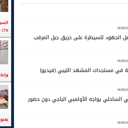
السي
06/08/2
CTN على متن الباخرة تانيت
صل الجهود للسيطرة على حريق جبل المرقب
06/08/2
ية في مستجدات المشهد الليبي (فيديو)
وإعا
06/08/2
ضي الساحلي يواجه الأولمبي الباجي دون حضور
بعنوا
06/08/2