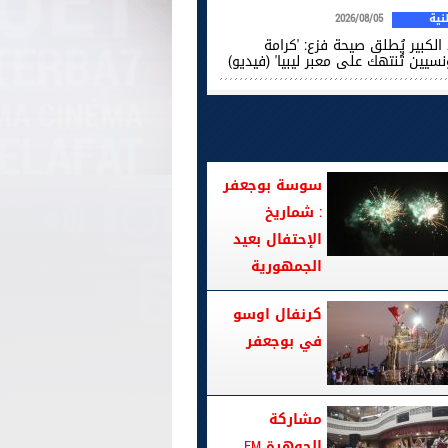
ية
2026/08/05
الكبير يُطلق صيحة فزع: 'كرامة
نسيين تُنتهك على معبر ليبيا' (فيديو)
سوسة بوجعفر
: شماريخ
الإحتفال بعيد
الجمهورية
كرنفال اوسو
في بوجعفر
مشاركة
الجوهرة FM