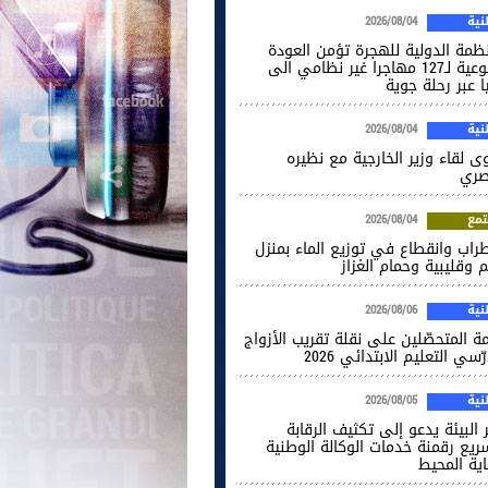
ية
2026/08/04
نظمة الدولية للهجرة تؤمن العودة
الطوعية لـ127 مهاجرا غير نظامي الى
ا عبر رحلة جوية
ية
2026/08/04
ى لقاء وزير الخارجية مع نظيره
صري
مع
2026/08/04
راب وانقطاع في توزيع الماء بمنزل
 وقليبية وحمام الغزاز
ية
2026/08/06
ة المتحصّلين على نقلة تقريب الأزواج
ّسي التعليم الابتدائي 2026
ية
2026/08/05
 البيئة يدعو إلى تكثيف الرقابة
ريع رقمنة خدمات الوكالة الوطنية
اية المحيط