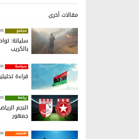
مقالات أخرى
مجتمع
026
سليانة: توا
بالكريب
سياسة
026
قراءة تحليل
رياضة
026
النجم الريا
جمهور
اقتصاد
026