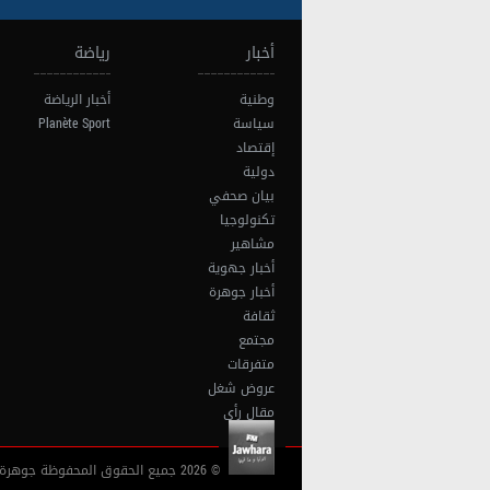
أخبار
رياضة
وطنية
أخبار الرياضة
سياسة
Planète Sport
إقتصاد
دولية
بيان صحفي
تكنولوجيا
مشاهير
أخبار جهوية
أخبار جوهرة
ثقافة
مجتمع
متفرقات
عروض شغل
مقال رأي
© 2026 جميع الحقوق المحفوظة جوهرة أف آم تونس |