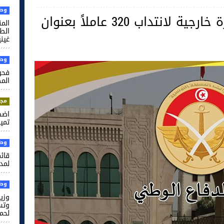
وطن
وزارة الدفاع تفتح مناظرة خارجية لانتداب 320 عاملاً بعنوان
الم
غيني
وطن
فحو
الم
مجت
اضط
تميم
وطن
قائم
لمدر
وطن
وزير
وتس
لحم