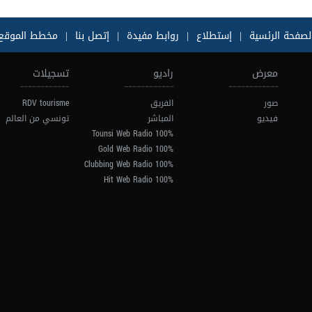
لصفحة الرئسية
|
إستطلاع
|
روابط مفيدة
|
إتصل بنا
|
مخطط الموقع
معرض
راديو
تسجيلات
صور
الفريق
RDV tourisme
فيديو
المباشر
تونسي من العالم
100% Tounsi Web Radio
100% Gold Web Radio
100% Clubbing Web Radio
100% Hit Web Radio