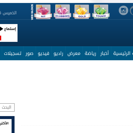
الخميس 6 أوت 2026 12:27:03
إستماع
R
الرئيسية
أخبار
رياضة
معرض
راديو
فيديو
صور
تسجيلات
الأكثر