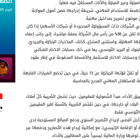
الط
نيّة وغير المبنيّة والأثاث المستغلّ فيه فعلياً.
اليوم 06.08.2026
مخصّصة للاستخدام المهني، شريطة إدراجها ضمن أصول الموازنة
ون موضوع تصريح بمداخيل مهنية .
 الشّركات (ذات المسؤوليّة المحدودة أو شركات الأسهم) إذا كان
المطالب بالأداء (مع أبنائه القصّر) يمتلك حصّة لا تقل عن 50% من رأس مال الشّركة بصفة مباشرة، إلى جانب إعفاء
ا المهنيّة. واستثنى المشرّع، كذلك، المدّخرات البنكيّة والبريديّ،
بنوك أو البريد التّونسي، بما في ذلك حسابات الادّخار السّكني
والمدرسي وحسابات الادّخار في الأسهم (CEA) وحسابات الادّخار للاستثمار والأقساط المدفوعة في إطار عقود
كما تمّ اعفاء العربات غير النّفعيّة التّي تساوي أو تقلّ قوّتها الجبائيّة عن 12 خيلاً، في حين تخضع السّيارات الفارهة
طبيق الأداء، مبدأ الشّمولية للمقيمين، حيث تشمل الضّريبة كلّ أملاك
بلاد أو خارجها، في حين تقتصر الضّريبة بالنّسبة لغير المقيمين
 التّونسي فقط.
جل أقصى لإيداع التّصريح السنوي ودفع المبالغ المستوجبة لدى
 أو الإقامة الرّئيسي)، مع إمكانية إيداع هذه التّصاريح ودفعها عبر
وفرها وزارة المالية تيسيراً على المطالبين بالأداء.