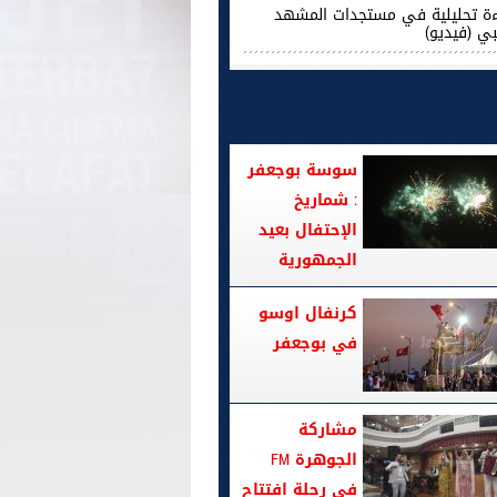
ءة تحليلية في مستجدات المشهد
بي (فيديو)
سوسة بوجعفر
: شماريخ
الإحتفال بعيد
الجمهورية
كرنفال اوسو
في بوجعفر
مشاركة
الجوهرة FM
في رحلة افتتاح