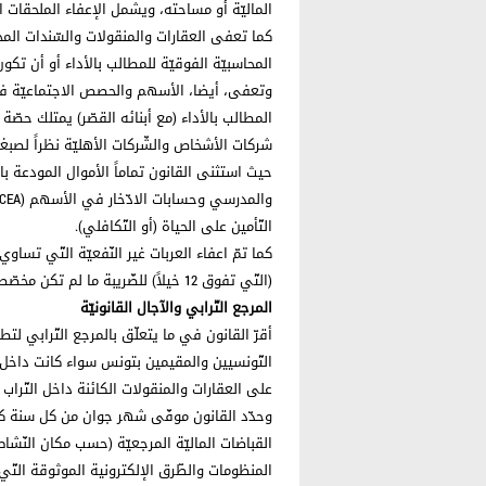
الماليّة أو مساحته، ويشمل الإعفاء الملحقات المب
كما تعفى العقارات والمنقولات والسّندات ال
المحاسبيّة الفوقيّة للمطالب بالأداء أو أن تك
وتعفى، أيضا، الأسهم والحصص الاجتماعيّة في
شركات الأشخاص والشّركات الأهليّة نظراً لصبغته
حيث استثنى القانون تماماً الأموال المودعة بال
التّأمين على الحياة (أو التّكافلي).
(التّي تفوق 12 خيلاً) للضّريبة ما لم تكن مخصّصة للاستغلال المهني المدرج بالمحاسبة.
المرجع التّرابي والآجال القانونيّة
أقرّ القانون في ما يتعلّق بالمرجع التّرابي لت
التّونسيين والمقيمين بتونس سواء كانت داخل ال
على العقارات والمنقولات الكائنة داخل التّراب
وحدّد القانون موفّى شهر جوان من كل سنة كأ
القباضات الماليّة المرجعيّة (حسب مكان النّشاط
المنظومات والطّرق الإلكترونية الموثوقة التّي ت