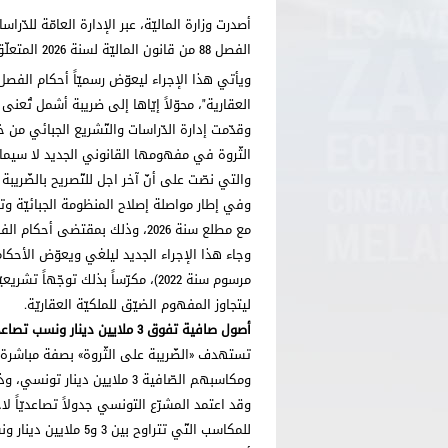
الفصل 88 من قانون الماليّة لسنة 2026 المتعلّق بالضّريبة على الثّروة.
العقارية"، محوّلاً إيّاها إلى ضريبة أشمل تُعنى بـ
وقدّمت إدارة الدّراسات والتّشريع الجبائي من 
الثّروة في مفهومها القانوني الجديد لا سيما بع
والتي نصّت على أنّ آخر اجل للتّصريح بالضّريبة على الثّر
وفي إطار مواصلة إصلاح المنظومة الجبائيّة وتوس
مع مطلع سنة 2026، وذلك بمقتضى أحكام الفصل 88 من القانون عدد 17 لسنة 2025 المتعلّق بقانون الماليّة الحالي.
وجاء هذا الإجراء الجديد ليلغي ويعوّض الأحكام 
مرسوم سنة 2022)، مكرّساً بذلك توجّ
ليتجاوز المفهوم الضيّق للملكيّة العقاريّة.
أصول صافية تفوق 3 ملايين دينار ونسب تصاعديّة
تستهدف «الضّريبة على الثّروة» بصفة مباشرة 
ومكاسبهم الصّافية 3 ملايين دينار تونسي، وذلك بحساب قيمتها الحقيقيّة في تاريخ غرّة جانفي من سنة التّوظيف.