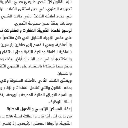
ألزم القانون كلّ شخص طبيعيّ معنيّ بالضّريبة 
تصريحه السّنوي، في حين استثنى الأملاك الرّاج
في حدود أملاكه الخاصّة. وفي حالات الشّيوع أ
ومناباته بدقّة ضمن مطبوعة التّصريح.
توسيع قاعدة الضّريبة: العقارات والمنقولات ت
على عكس الإجراء السّابق الذي كان مقتصراً ع
واللّامادّية، وهي تنقسم إلى صنفين رئيسيّين ي
(الملكيّة الكاملة وملكيّة الرّقبة وحقّ الانتفا
والمكاتب)، أو في طور البناء أو أراضٍ بيضاء و
ويتمّ ضبط قيمتها بالاعتماد على التصريح التّلقائي
والاختبار).
ويتعلّق الصّنف الثّاني بالأملاك المنقولة وه
بحكم القانون والتي تشمل السّندات والرّقاع 
لسنة التّوظيف.
إعفاء المسكن الرّئيسي والأصول المهنيّة
من جان
الضّريبة، وأبرزها المسكن الرّئيسي، إذ يُعفى 