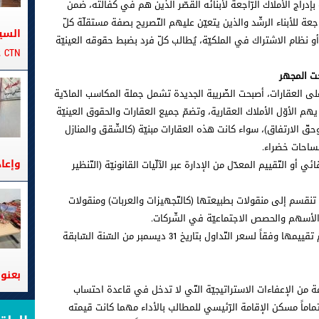
بإدراج الأملاك الرّاجعة لأبنائه القصّر الذين هم في كفالته، ضمن
عة للأبناء الرشّد والذين يتعيّن عليهم التّصريح بصفة مستقلّة كلّ
السي
و نظام الاشتراك في الملكيّة، يُطالب كلّ فرد بضبط حقوقه العينيّة
CTN على متن الباخرة تانيت
حت المجهر
لى العقارات، أصبحت الضّريبة الجديدة تشمل جملة المكاسب المادّية
هم الأوّل الأملاك العقارية، وتضمّ جميع العقارات والحقوق العينيّة
ع وحقّ الارتفاق)، سواء كانت هذه العقارات مبنيّة (كالشّقق والمنازل
مساحات خضراء.
وإعا
 أو التّقييم المعدّل من الإدارة عبر الآلّيات القانونيّة (التّنظير
ي تنقسم إلى منقولات بطبيعتها (كالتّجهيزات والعربات) ومنقولات
والأسهم والحصص الاجتماعيّة في الشّركات.
وبالنسبة للأوراق الماليّة المدرجة بالبورصة، يتمّ تقييمها وفقاً لسعر التّداول بتاريخ 31 ديسمبر من السّنة السّابقة
بعنوا
ب آخر، أقرّ قانون الماليّة لسنة 2026 حزمة من الإعفاءات الاستراتيجيّة التّي لا تدخل في قاعدة احتساب
تماماً مسكن الإقامة الرّئيسي للمطالب بالأداء مهما كانت قيمته