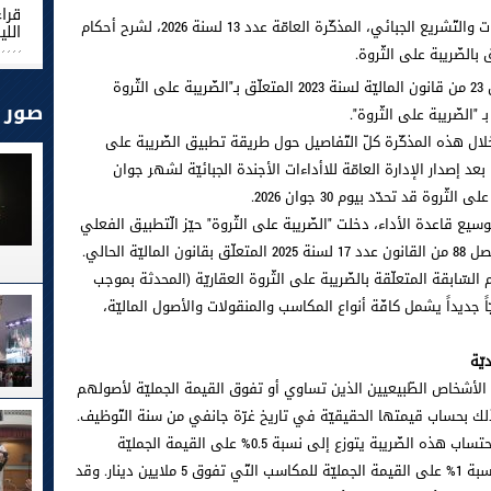
قرا
أصدرت وزارة الماليّة، عبر الإدارة العامّة للدّراسات والتّشريع الجبائي، المذكّرة العامّة عدد 13 لسنة 2026، لشرح أحكام
اللي
ويأتي هذا الإجراء ليعوّض رسميّاً أحكام الفصل 23 من قانون الماليّة لسنة 2023 المتعلّق بـ"الضّريبة على الثّروة
صور
 "الضّريبة على الثّروة".
خلال هذه المذكّرة كلّ التّفاصيل حول طريقة تطبيق الضّريبة على
د إصدار الإدارة العامّة للاأداءات الأجندة الجبائيّة لشهر جوان
وة قد تحدّد بيوم 30 جوان 2026.
يع قاعدة الأداء، دخلت "الضّريبة على الثّروة" حيّز الّتطبيق الفعلي
السّابقة المتعلّقة بالضّريبة على الثّروة العقاريّة (المحدثة بموجب
هاً تشريعيّاً جديداً يشمل كافّة أنواع المكاسب والمنقولات والأصول الماليّة،
الأشخاص الطّبيعيين الذين تساوي أو تفوق القيمة الجمليّة لأصولهم
وقد اعتمد المشرّع التونسي جدولاً تصاعديّاً لاحتساب هذه الضّريبة يتوزع إلى نسبة 0.5% على القيمة الجمليّة
للمكاسب التّي تتراوح بين 3 و5 ملايين دينار ونسبة 1% على القيمة الجمليّة للمكاسب التّي تفوق 5 ملايين دينار. وقد