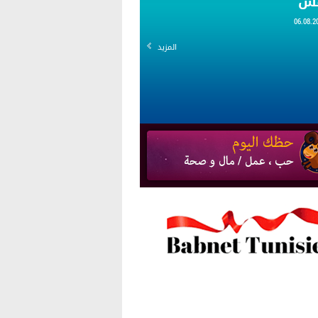
قس
المزيد