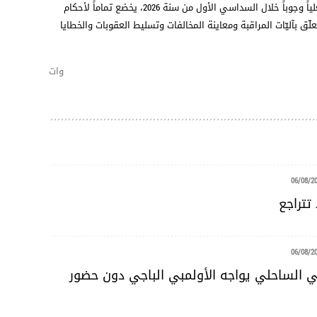
يُذكر أن هذا الإجراء، الذي ينطلق العمل به فعلياً وجوباً خلال السداسي الأول من سنة 2026، يخضع تماماً لأحكام
علّق بآليّات المراقبة ومعاينة المخالفات وتسليط العقوبات والخطايا
وات
06/08/2
تتراجع
06/08/2
ضي الساحلي يواجه الأولمبي الباجي دون حضور