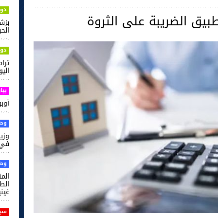
دول
طبيق الضريبة على الثروة
بزش
الحر
دول
ترام
اليو
بيا
أوبو ت
وطن
وزير
في 
وطن
الم
غيني
سي