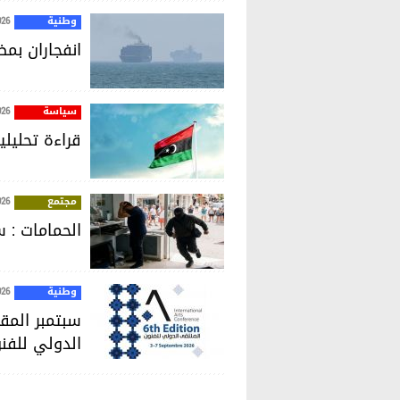
وطنية
026
انفجاران بم
سياسة
026
قراءة تحليل
مجتمع
026
الحمامات :
وطنية
026
سبتمبر المق
الدولي للفن