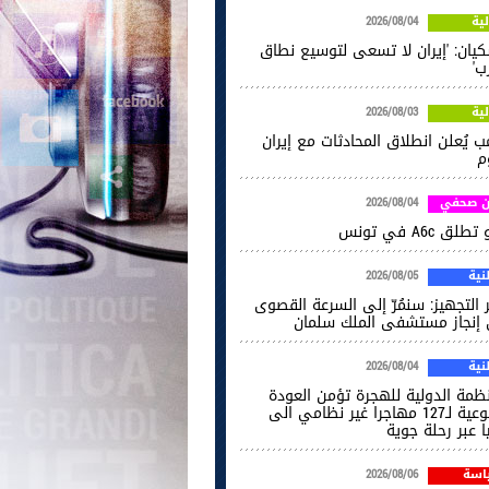
ية
2026/08/04
كيان: 'إيران لا تسعى لتوسيع نطاق
ب'
ية
2026/08/03
ب يُعلن انطلاق المحادثات مع إيران
م
ن صحفي
2026/08/04
طلق A6c في تونس
ية
2026/08/05
 التجهيز: سنمُرّ إلى السرعة القصوى
إنجاز مستشفى الملك سلمان
ية
2026/08/04
نظمة الدولية للهجرة تؤمن العودة
الطوعية لـ127 مهاجرا غير نظامي الى
ا عبر رحلة جوية
اسة
2026/08/06