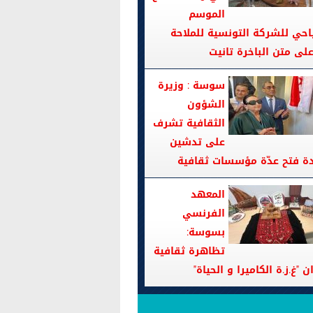
الموسم
احي للشركة التونسية للملاحة
سوسة : وزيرة
الشؤون
الثقافية تشرف
على تدشين
دة فتح عدّة مؤسسات ثقافية
المعهد
الفرنسي
بسوسة:
تظاهرة ثقافية
ن "غ.ز.ة الكاميرا و الحياة"