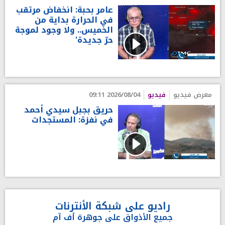
عامر بحبة: انخفاض مرتقب
في الحرارة بداية من
الخميس.. ولا وجود لموجة
حرّ جديدة'
معرض فيديو
فيديو
2026/08/04 09:11
حريق بجبل سيدي أحمد
في نفزة: المستجدات
راديو على شبكة الأنترنات
جميع الأذواق على جوهرة أف آم