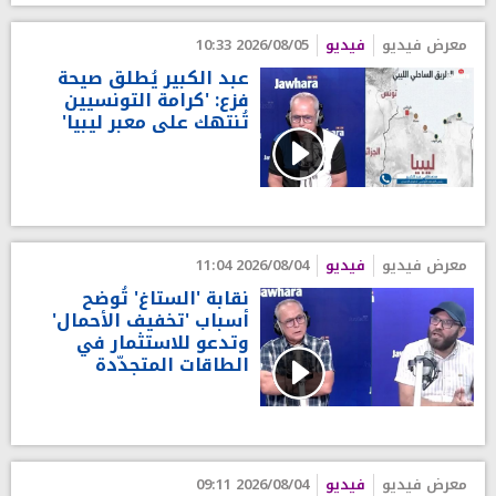
معرض فيديو
فيديو
2026/08/05 10:33
عبد الكبير يُطلق صيحة
فزع: 'كرامة التونسيين
تُنتهك على معبر ليبيا'
معرض فيديو
فيديو
2026/08/04 11:04
نقابة 'الستاغ' تُوضح
أسباب 'تخفيف الأحمال'
وتدعو للاستثمار في
الطاقات المتجدّدة
معرض فيديو
فيديو
2026/08/04 09:11