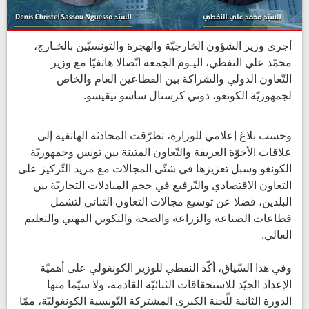
أجرى وزير الشؤون الخارجيّة والهجرة والتونسيّين بالخـارج،
محمّد علي النفطي، اليـوم الجمعة اتّصالا هاتفيّا مع وزير
التّعاون الدولي والشراكة بين القطاعين العام والخاص
لجمهوريّة الكونغو، دوني كرستال ساسو نيقيسو.
​وحسب بلاغ إعلامي للوزارة، تطرّقت المحادثة الهاتفية إلى
علاقات الأخوّة العريقة والتّعاون المتينة بين تونس وجمهوريّة
الكونغو وسبل تعزيزها في شتّى المجالات مع مزيد التّركيز على
التعاون الاقتصادي والتّرفيع في حجم المبادلات التجاريّة بين
البلدين، فضلا عن توسيع مجالات التعاون الثنائي لتشمل
قطاعات الصناعة والزراعة والصحة والتكوين المهني والتعليم
العالي.
وفي هذا السّياق، أكّد النفطي للوزير الكونغولي على أهميّة
الإعداد الجيّد للاستحقاقات الثنائيّة القادمة، ولا سيّما منها
الدورة الثانية للّجنة الكبرى المشتركة التّونسية الكونغوليّة، ممّا