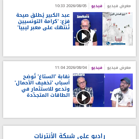
معرض فيديو
فيديو
2026/08/05 10:33
عبد الكبير يُطلق صيحة
فزع: 'كرامة التونسيين
تُنتهك على معبر ليبيا'
معرض فيديو
فيديو
2026/08/04 11:04
نقابة 'الستاغ' تُوضح
أسباب 'تخفيف الأحمال'
وتدعو للاستثمار في
الطاقات المتجدّدة
راديو على شبكة الأنترنات