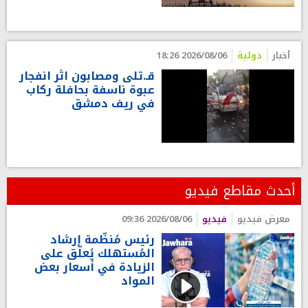
أخبار
دولية
2026/08/06 18:26
قـ.تلى ومصابون اثر انفجار
عبوة ناسفة بحافلة ركاب
في ريف دمشق
أحدث مقاطع فيديو
معرض فيديو
فيديو
2026/08/06 09:36
رئيس مُنظّمة إرشاد
المُستهلك يُعلّق على
الزيادة في أسعار بعض
المواد