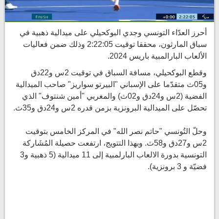
أحرز العدّاء التونسي وجدي البوكحيلي على ميدالية ذهبية في
سباق المارثون، محققا توقيت 2:22:05 وذلك ضمن فعاليات
الألعاب البارالمبية باريس 2024.
وقطع البوكحيلي، مسافة السباق في توقيت 2س و22دق
و05ث متقدّما على الإسباني "البيرتو سواريز" صاحب الميدالية
الفضية (2س و24دق و02ث) والمغربي "أمين شنتوف" الذي
تحصّل على الميدالية البرونزية بزمن قدره 2س و24دق و35ث.
وحلّ التُونسي "حاتم نصر الله" في المركز الخامس بتوقيت
2س و27دق و58ث. وبهذا التتويج، ارتفعت حصيلة المُشَاركة
التونسية بدورة الالعاب البارلمبية إلى 11 ميدالية (5 ذهبية و3
فضيّة و 3 برونزية).