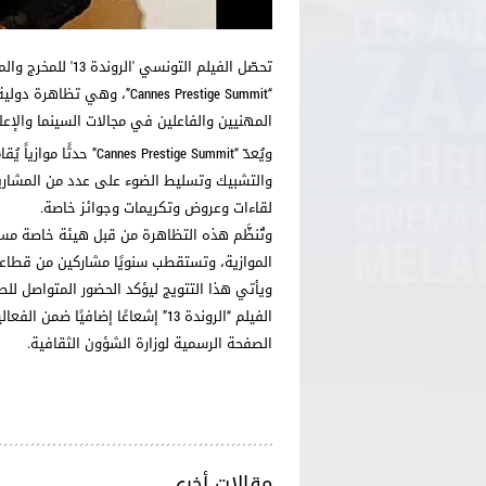
تحصّل الفيلم الت
“Cannes Prestige Summit”، 
المهنيين والفاعلين في مجالات السينما والإعلا
ويُعدّ “restige Summit
والتشبيك وتسليط الضوء على عدد من المشاريع 
لقاءات وعروض وتكريمات وجوائز خاصة.
وتُنظَّم هذه التظاهرة من قبل هيئة خاصة مستق
الموازية، وتستقطب سنويًا مشاركين من قطاعات ا
ويأتي هذا التتويج ليؤكد الحضور المتواصل لل
الفيلم “الروندة 13” إشعاعًا إضاف
الصفحة الرسمية لوزارة الشؤون الثقافية.
مقالات أخرى