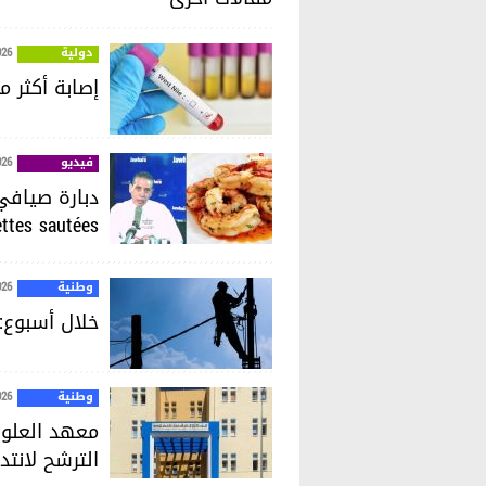
دولية
026
إصابة أكثر من 240 شخصا في أوروبا بفيروس حمى غ
فيديو
026
ettes sautées
وطنية
026
خلال أسبوع: 18294 عملية تدخّل لإعادة الكهرباء في ت
وطنية
026
معهد العلوم
الترشح لانتد