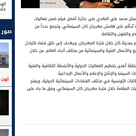
الو
جلس
ونسي 'الروندة 13' للمخرج والممثل محمد علي النهدي على جائزة أفضل فيلم ضمن فعاليات
وهي تظاهرة دولية تُنظَّم على هامش مهرجان كان السينمائي، وتجمع عدداً من
صور
م والفنون والثقافة.
Cannes P” حدثًا موازياً يُقام بمدينة كان خلال فترة المهرجان، ويهدف إلى خلق فضاء للتبادل
والأعمال الفنية والسينمائية من مختلف أنحاء العالم، من خلال
لة تُعنى بتنظيم الفعاليات الدولية والأنشطة الثقافية والفنية
لسينما والإنتاج والإعلام والأعمال الإبداعية.
أوت 2026
طاقات التونسية في مختلف الفضاءات السينمائية الدولية، ويمنح
يًا ضمن الفعاليات المقامة خلال فترة مهرجان كان السينمائي، وفق ما جاء على