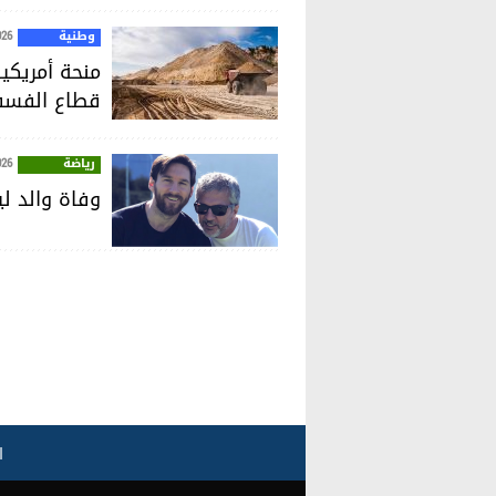
وطنية
026
قطاع الفسف
رياضة
026
وفاة والد ل
ا