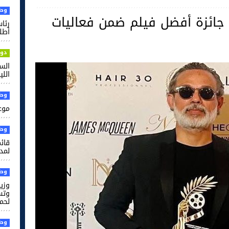
وطن
حصل على جائزة أفضل فيلم ضمن فعاليات
رئا
أطل
دول
الس
الل
وطن
موعد
وطن
قائم
لمدر
وطن
وزير
وتس
لحم
وطن