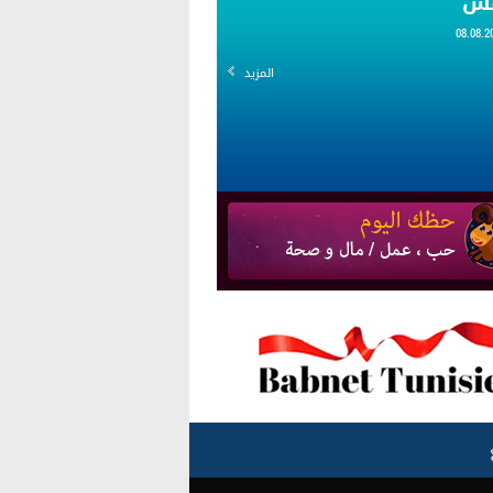
قس
المزيد