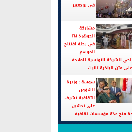
في بوجعفر
مشاركة
الجوهرة FM
في رحلة افتتاح
الموسم
احي للشركة التونسية للملاحة
سوسة : وزيرة
الشؤون
الثقافية تشرف
على تدشين
دة فتح عدّة مؤسسات ثقافية