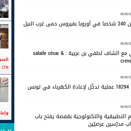
08/08/2
رب النيل
08/08/2
دبارة صيافي مع الشاف لطفي بن عربية : salade césar &
السي
crev
CTN على متن الباخرة تانيت
08/08/2
ونس
08/08/2
وإعا
 التطبيقية والتكنولوجية بقفصة يفتح باب
اب مدرّسين عرضيّين