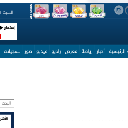
السبت 8 أوت 2026 17:00:27
إستماع
R
الرئيسية
أخبار
رياضة
معرض
راديو
فيديو
صور
تسجيلات
الأكثر