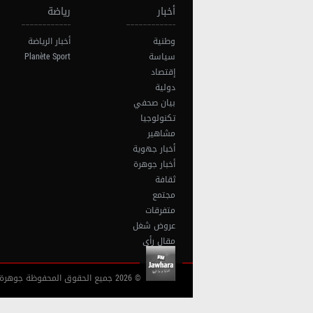
أخبار
رياضة
وطنية
أخبار الرياضة
سياسة
Planète Sport
إقتصاد
دولية
بيان صحفي
تكنولوجيا
مشاهير
أخبار جهوية
أخبار جوهرة
ثقافة
مجتمع
متفرقات
عروض شغل
مقال رأي
© 2026 جميع الحقوق المحفوظة جوهرة أف آم تونس |